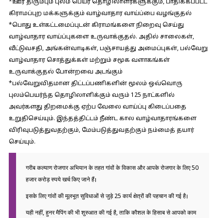
*ஊர் திரும்பும் புலம் பெயர் தொழிலாளர்களுக்கும், பாதிக்கப்பட்ட
கிராமப்புற மக்களுக்கும் வாழ்வாதார வாய்ப்பை வழங்குதல்
*பொது உள்கட்டமைப்புடன் கிராமங்களை நிறைவு செய்து
வாழ்வாதார வாய்ப்புகளை உருவாக்குதல். அதில் சாலைகள்,
வீட்டுவசதி, அங்கன்வாடிகள், பஞ்சாயத்து அமைப்புகள், பல்வேறு
வாழ்வாதார சொத்துக்கள் மற்றும் சமூக வளாகங்கள்
உருவாக்குதல் போன்றவை அடங்கும்
*பல்வேறுவிதமான திட்டப்பணிகளின் மூலம் ஒவ்வொரு
புலம்பெயர்ந்த தொழிலாளிக்கும் வரும் 125 நாட்களில்
அவர்களது திறமைக்கு ஏற்ப வேலை வாய்ப்பு கிடைப்பதை
உறுதிசெய்யும். இந்தத்திட்டம் நீண்ட கால வாழ்வாதாரங்களை
விரிவுபடுத்துவதற்கும், மேம்படுத்துவதற்கும் நம்மைத் தயார்
செய்யும்.
गरीब कल्याण रोजगार अभियान के तहत गांवों के विकास और आपके रोजगार के लिए 50
हजार करोड़ रुपये खर्च किए जाने हैं।
इसके लिए गांवों की मूलभूत सुविधाओं से जुड़े 25 कार्य क्षेत्रों की पहचान की गई है।
यही नहीं, हुनर मैपिंग की भी शुरुआत की गई है, ताकि कौशल के हिसाब से आपको काम