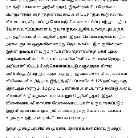
பின்னர், பிரதமர் மே 12, 2020 அன்று .20 லட்சம் கோடி ரூபாய்க்கு
நலத்திட்டங்களை அறிவித்தார், இதன் முக்கிய நோக்கம்
பொருளாதார ஸ்திரத்தன்மையை அளிப்பதாகும். கூடுதலாக,
விவசாயம், கிராமப்புற மேம்பாடு, வேலைவாய்ப்பு மற்றும் புதிய
வேலைவாய்ப்புகளை உருவாக்குதல் ஆகியவற்றையும் அந்த
நலத்திட்டங்களில் அறிவித்தார். இதன் செயல்பாடுகள் மாநில
அரசுகளுடன் ஒருங்கிணைந்து தொடங்கப்பட்டு வருகின்றன,
இதன் முடிவுகள் வரும் நாட்களில் தெளிவாகத் தெரியும்.6
மாநிலங்களின் 116 மாவட்டங்களில் ”கரிப் கல்யாண் ரோஜ்கர்
அபியான்” திட்டம் மேற்கொள்ளப்பட்டு வருவதாக கிராம
அபிவிருத்தி மற்றும் பஞ்சாயத்து ராஜ் அமைச்சர் விவரங்களை
விரிவாக விவரித்தார். இந்தத் திட்டப்பணிகள் 125 நாட்களுக்கு
தொடரும் என்றும், மேலும் 25 பணிகள் அடையாளம் கண்டு அவை
விரைவில் நிறைவடையும் என்றும் தெரிவித்தார். இதன்
விளைவாக, விரைவாக வேலைவாய்ப்புகள் உருவாக்கப்படும்.
இது மிஷன் பயன்முறையில் மக்களுக்கு வேலைவாய்ப்பை
வழங்குவதற்கான முக்கியமான படியாகும்.
இந்த முன்முயற்சியின் முக்கிய நோக்கங்கள் பின்வருமாறு: