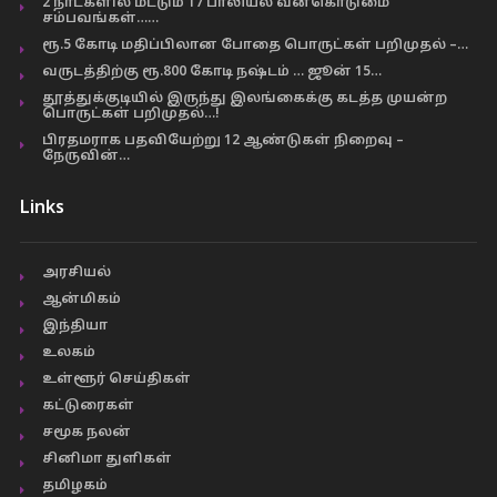
2 நாட்களில் மட்டும் 17 பாலியல் வன்கொடுமை
சம்பவங்கள்……
ரூ.5 கோடி மதிப்பிலான போதை பொருட்கள் பறிமுதல் –…
வருடத்திற்கு ரூ.800 கோடி நஷ்டம் … ஜூன் 15…
தூத்துக்குடியில் இருந்து இலங்கைக்கு கடத்த முயன்ற
பொருட்கள் பறிமுதல்…!
பிரதமராக பதவியேற்று 12 ஆண்டுகள் நிறைவு –
நேருவின்…
Links
அரசியல்
ஆன்மிகம்
இந்தியா
உலகம்
உள்ளூர் செய்திகள்
கட்டுரைகள்
சமூக நலன்
சினிமா துளிகள்
தமிழகம்