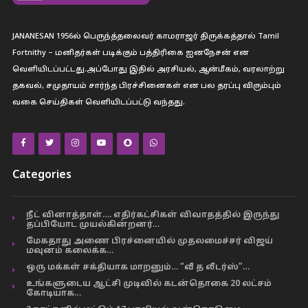
JANANESAN 1956ல் பெருந்த்தலைவர் காமராஜர் திருக்கத்தால் Tamil
Fortnithy – மனிதர்கள் படிக்கும் பத்திரிகை ஐனநேசன் என
வெளியிடப்பட்டது.அப்போது இதில் அரசியல், ஆன்மீகம், வரலாற்று
தகவல், சமுதாயம் சார்ந்த பிரச்சினைகள் என பல தரப்பு விரும்பும்
வகை செய்திகள் வெளியிடப்பட்டு வந்தது.
Categories
நீட் வினாத்தாள்…. எதிர்கட்சிகள் விவாதத்தில் இருந்து
தப்பியோட முயல்கின்றனர்…
மேகதாது அணை பிரச்னையில் முதலமைச்சர் விஜய்
மவுனம் கலைக்க…
ஒரு மக்கள் சக்தியாக மாறனும்… “வீ த லீடர்ஸ்”…
உங்களுடைய ஆட்சி முடிவில் கடன்தொகை 20 லட்சம்
கோடியாக…