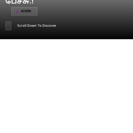
பேச்சு.!
ADMIN
Scroll Down To Discover