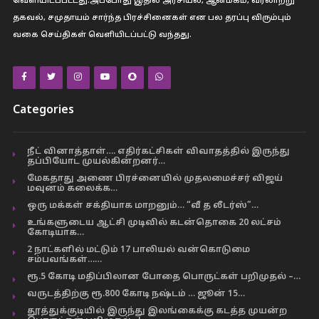
வெளியிடப்பட்டது.அப்போது இதில் அரசியல், ஆன்மீகம், வரலாற்று
தகவல், சமுதாயம் சார்ந்த பிரச்சினைகள் என பல தரப்பு விரும்பும்
வகை செய்திகள் வெளியிடப்பட்டு வந்தது.
Categories
நீட் வினாத்தாள்…. எதிர்கட்சிகள் விவாதத்தில் இருந்து
தப்பியோட முயல்கின்றனர்…
மேகதாது அணை பிரச்னையில் முதலமைச்சர் விஜய்
மவுனம் கலைக்க…
ஒரு மக்கள் சக்தியாக மாறனும்… “வீ த லீடர்ஸ்”…
உங்களுடைய ஆட்சி முடிவில் கடன்தொகை 20 லட்சம்
கோடியாக…
2 நாட்களில் மட்டும் 17 பாலியல் வன்கொடுமை
சம்பவங்கள்……
ரூ.5 கோடி மதிப்பிலான போதை பொருட்கள் பறிமுதல் –…
வருடத்திற்கு ரூ.800 கோடி நஷ்டம் … ஜூன் 15…
தூத்துக்குடியில் இருந்து இலங்கைக்கு கடத்த முயன்ற