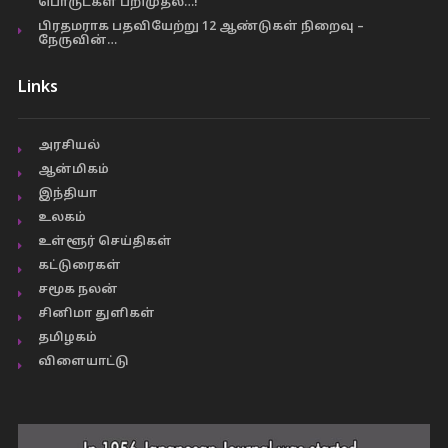
பொருட்கள் பறிமுதல்…!
பிரதமராக பதவியேற்று 12 ஆண்டுகள் நிறைவு –
நேருவின்…
Links
அரசியல்
ஆன்மிகம்
இந்தியா
உலகம்
உள்ளூர் செய்திகள்
கட்டுரைகள்
சமூக நலன்
சினிமா துளிகள்
தமிழகம்
விளையாட்டு