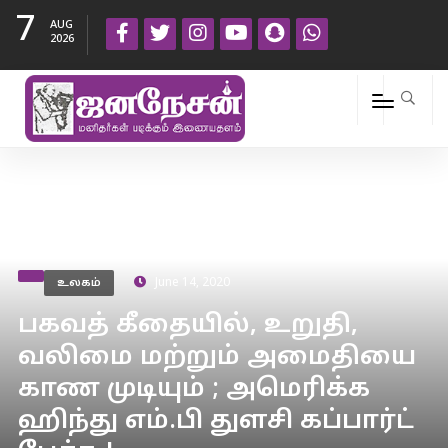
7
AUG
2026
உலகம்
June 14, 2020
பகவத் கீதையில், உறுதி,
வலிமை மற்றும் அமைதியை
காண முடியும் ; அமெரிக்க
ஹிந்து எம்.பி துளசி கப்பார்ட்