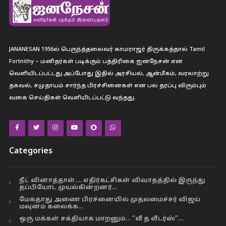
JANANESAN 1956ல் பெருந்த்தலைவர் காமராஜர் திருக்கத்தால் Tamil
Fortnithy – மனிதர்கள் படிக்கும் பத்திரிகை ஐனநேசன் என
வெளியிடப்பட்டது.அப்போது இதில் அரசியல், ஆன்மீகம், வரலாற்று
தகவல், சமுதாயம் சார்ந்த பிரச்சினைகள் என பல தரப்பு விரும்பும்
வகை செய்திகள் வெளியிடப்பட்டு வந்தது.
Categories
நீட் வினாத்தாள்…. எதிர்கட்சிகள் விவாதத்தில் இருந்து
தப்பியோட முயல்கின்றனர்…
மேகதாது அணை பிரச்னையில் முதலமைச்சர் விஜய்
மவுனம் கலைக்க…
ஒரு மக்கள் சக்தியாக மாறனும்… “வீ த லீடர்ஸ்”…