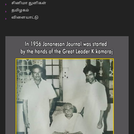
சினிமா துளிகள்
தமிழகம்
விளையாட்டு