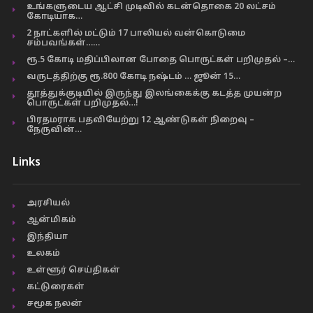
உங்களுடைய ஆட்சி முடிவில் கடன்தொகை 20 லட்சம்
கோடியாக…
2 நாட்களில் மட்டும் 17 பாலியல் வன்கொடுமை
சம்பவங்கள்……
ரூ.5 கோடி மதிப்பிலான போதை பொருட்கள் பறிமுதல் –…
வருடத்திற்கு ரூ.800 கோடி நஷ்டம் … ஜூன் 15…
தூத்துக்குடியில் இருந்து இலங்கைக்கு கடத்த முயன்ற
பொருட்கள் பறிமுதல்…!
பிரதமராக பதவியேற்று 12 ஆண்டுகள் நிறைவு –
நேருவின்…
Links
அரசியல்
ஆன்மிகம்
இந்தியா
உலகம்
உள்ளூர் செய்திகள்
கட்டுரைகள்
சமூக நலன்