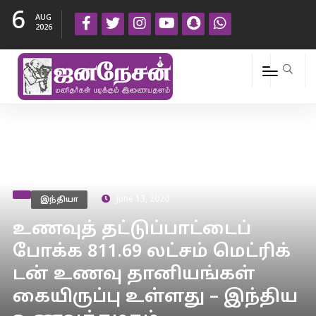
6
AUG
2026
இந்தியா
June 13, 2020
உணவுத் தட்டுப்பாட்டைப்
போக்க 811.69 லட்சம் மெட்ரிக்
டன் உணவு தானியங்கள்
கையிருப்பு உள்ளது – இந்திய