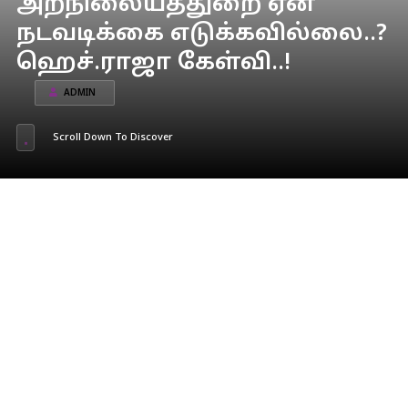
அறநிலையத்துறை ஏன்
நடவடிக்கை எடுக்கவில்லை..?
ஹெச்.ராஜா கேள்வி..!
ADMIN
Scroll Down To Discover