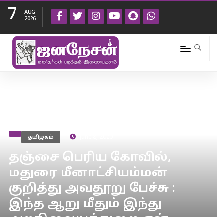
7
AUG
2026
தமிழகம்
June 8, 2020
தஞ்சை பெரிய கோவில்,
மதுரை மீனாட்சியம்மன்
குறித்து அவதூறு பேச்சு :
இந்த ஆறு மீதும் இந்து