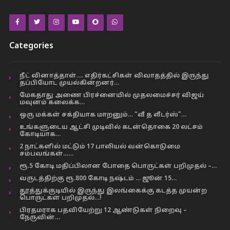
Categories
நீட் வினாத்தாள்…. எதிர்கட்சிகள் விவாதத்தில் இருந்து
தப்பியோட முயல்கின்றனர்…
மேகதாது அணை பிரச்னையில் முதலமைச்சர் விஜய்
மவுனம் கலைக்க…
ஒரு மக்கள் சக்தியாக மாறனும்… “வீ த லீடர்ஸ்”…
உங்களுடைய ஆட்சி முடிவில் கடன்தொகை 20 லட்சம்
கோடியாக…
2 நாட்களில் மட்டும் 17 பாலியல் வன்கொடுமை
சம்பவங்கள்……
ரூ.5 கோடி மதிப்பிலான போதை பொருட்கள் பறிமுதல் –…
வருடத்திற்கு ரூ.800 கோடி நஷ்டம் … ஜூன் 15…
தூத்துக்குடியில் இருந்து இலங்கைக்கு கடத்த முயன்ற
பொருட்கள் பறிமுதல்…!
பிரதமராக பதவியேற்று 12 ஆண்டுகள் நிறைவு –
நேருவின்…