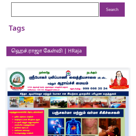
Search
for:
Tags
ஹெச்.ராஜா கேள்வி | HRaja