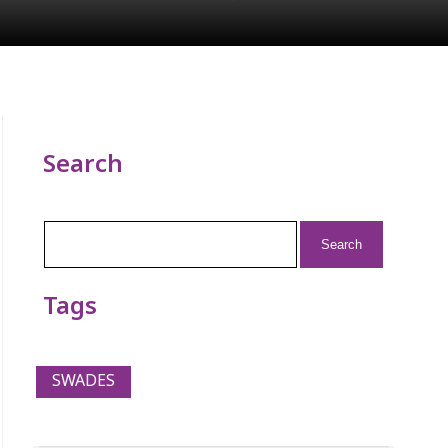
Search
Search
for:
Tags
SWADES