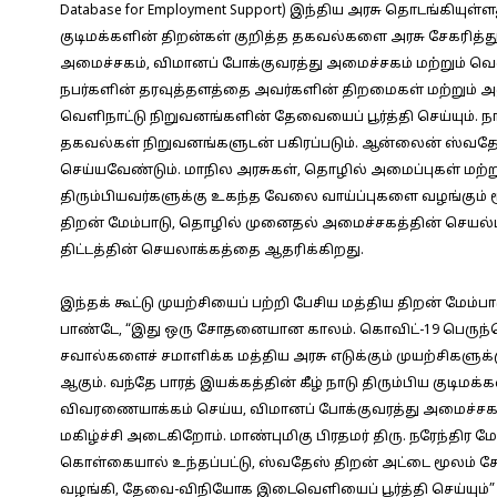
Database for Employment Support) இந்திய அரசு தொடங்கியுள்ளத
குடிமக்களின் திறன்கள் குறித்த தகவல்களை அரசு சேகரித்த
அமைச்சகம், விமானப் போக்குவரத்து அமைச்சகம் மற்றும் வெளி
நபர்களின் தரவுத்தளத்தை அவர்களின் திறமைகள் மற்றும் அனு
வெளிநாட்டு நிறுவனங்களின் தேவையைப் பூர்த்தி செய்யும். நா
தகவல்கள் நிறுவனங்களுடன் பகிரப்படும். ஆன்லைன் ஸ்வதேஸ் த
செய்யவேண்டும். மாநில அரசுகள், தொழில் அமைப்புகள் மற்று
திரும்பியவர்களுக்கு உகந்த வேலை வாய்ப்புகளை வழங்கும் ம
திறன் மேம்பாடு, தொழில் முனைதல் அமைச்சகத்தின் செயல்படு
திட்டத்தின் செயலாக்கத்தை ஆதரிக்கிறது.
இந்தக் கூட்டு முயற்சியைப் பற்றி பேசிய மத்திய திறன் மேம்ப
பாண்டே, “இது ஒரு சோதனையான காலம். கொவிட்-19 பெருந்த
சவால்களைச் சமாளிக்க மத்திய அரசு எடுக்கும் முயற்சிகளுக
ஆகும். வந்தே பாரத் இயக்கத்தின் கீழ் நாடு திரும்பிய குடிம
விவரணையாக்கம் செய்ய, விமானப் போக்குவரத்து அமைச்சக
மகிழ்ச்சி அடைகிறோம். மாண்புமிகு பிரதமர் திரு. நரேந்திர மோ
கொள்கையால் உந்தப்பட்டு, ஸ்வதேஸ் திறன் அட்டை மூலம் சே
வழங்கி, தேவை-விநியோக இடைவெளியைப் பூர்த்தி செய்யும்” 