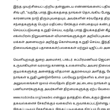
இந்த முயற்சியைப் பற்றிய தன்னுடைய எண்ணங்களைப் பதிவு செ
சிங் புரி, “வந்தே பாரத் இயக்கத்தை நாங்கள் தொடங்கிய ப
காரணமாக நாடு திரும்புவதையும், அவர்களின் சர்வதேசத் தி
சந்தைகளுக்கு பெரும் மதிப்பை சேர்க்கும் என்பதையும் கண்
செய்யப்படுவதை உறுதி செய்ய, வந்தே பாரத் இயக்கத்தின் கீழ
எக்ஸ்பிரஸ் நிறுவனங்கள் விமானங்களுக்குள் அறிவிப்புகளைச் 
மக்கள் அனைவரும் அறிந்து கொள்வதை உறுதி செய்ய, இந்
நிலையங்களும் பதாகைகள்/பலகைகள் மற்றும் டிஜிட்டல் அ
வெளியுறவுத் துறை அமைச்சர், டாக்டர். சுப்பிரமணியம் ஜெய்ச
உருவாகியுள்ள வரலாறு காணாத உலகளாவிய அவசர நிலையைக்
குடிமக்களுக்கு அனைத்து விதமான ஆதரவையும் அளித்து, வ
நாங்கள் உறுதி பூண்டுள்ளோம். பல்வேறு நாடுகளில் உள்ள ந
அலுவலகங்கள் மூலம் ஸ்வதேஸ் திறன் அட்டையை நாங்கள் முனைப
பணியாளர்களுக்கு அவர்களின் திறமைகளுக்கு ஏற்ப வேலைகள் 
www.nsdcindia.org/swades என்னும் தளத்தில் கிடைக்கும் இ
தகவல்களைச் சேகரிக்கும் வகையில் உருவாக்கப்பட்டுள்ளத
இந்தப் படிவம் சேகரிக்கும். இந்தப் படிவத்தை நிரப்பும் போத