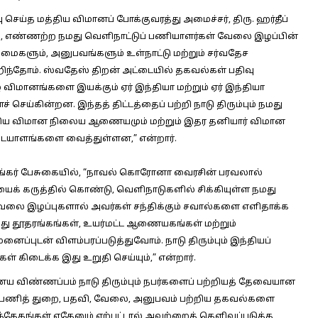
ய்த மத்திய விமானப் போக்குவரத்து அமைச்சர், திரு. ஹர்தீப்
ோது, எண்ணற்ற நமது வெளிநாட்டுப் பணியாளர்கள் வேலை இழப்பின்
றமைகளும், அனுபவங்களும் உள்நாட்டு மற்றும் சர்வதேச
டறிந்தோம். ஸ்வதேஸ் திறன் அட்டையில் தகவல்கள் பதிவு
் விமானங்களை இயக்கும் ஏர் இந்தியா மற்றும் ஏர் இந்தியா
செய்கின்றன. இந்தத் திட்டத்தைப் பற்றி நாடு திரும்பும் நமது
திய விமான நிலைய ஆணையமும் மற்றும் இதர தனியார் விமான
டையாளங்களை வைத்துள்ளன,” என்றார்.
ங்கர் பேசுகையில்,
“நாவல் கொரோனா வைரசின் பரவலால்
 கருத்தில் கொண்டு, வெளிநாடுகளில் சிக்கியுள்ள நமது
ேலை இழப்புகளால் அவர்கள் சந்திக்கும் சவால்களை எளிதாக்க
மது தூதரங்கங்கள், உயர்மட்ட ஆணையகங்கள் மற்றும்
்புடன் விளம்பரப்படுத்துவோம். நாடு திரும்பும் இந்தியப்
கிடைக்க இது உறுதி செய்யும்,” என்றார்.
ணைய விண்ணப்பம் நாடு திரும்பும் நபர்களைப் பற்றியத் தேவையான
ு. பணித் துறை, பதவி, வேலை, அனுபவம் பற்றிய தகவல்களை
ு சந்தேகங்கள் ஏதேனும் ஏற்பட்டால் அவற்றைத் தெளிவுப்படுத்த