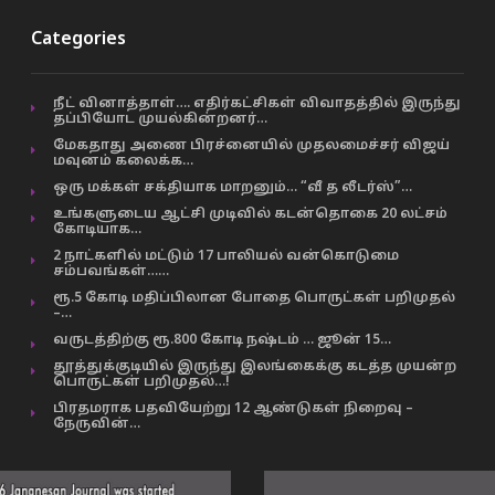
Categories
நீட் வினாத்தாள்…. எதிர்கட்சிகள் விவாதத்தில் இருந்து
தப்பியோட முயல்கின்றனர்…
மேகதாது அணை பிரச்னையில் முதலமைச்சர் விஜய்
மவுனம் கலைக்க…
ஒரு மக்கள் சக்தியாக மாறனும்… “வீ த லீடர்ஸ்”…
உங்களுடைய ஆட்சி முடிவில் கடன்தொகை 20 லட்சம்
கோடியாக…
2 நாட்களில் மட்டும் 17 பாலியல் வன்கொடுமை
சம்பவங்கள்……
ரூ.5 கோடி மதிப்பிலான போதை பொருட்கள் பறிமுதல்
–…
வருடத்திற்கு ரூ.800 கோடி நஷ்டம் … ஜூன் 15…
தூத்துக்குடியில் இருந்து இலங்கைக்கு கடத்த முயன்ற
பொருட்கள் பறிமுதல்…!
பிரதமராக பதவியேற்று 12 ஆண்டுகள் நிறைவு –
நேருவின்…