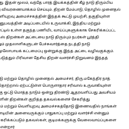
ு. இதன் மூலம், வந்தே பாரத் இயக்கத்தின் கீழ் நாடு திரும்பிய
ு விவரணையாக்கம் செய்யும். திறன் மேம்பாடு, தொழில் முனைதல்
யுறவு அமைச்சகத்தின் இந்தக் கூட்டு முயற்சி, தகுதியுள்ள
பவத்தின் அடிப்படையில் உருவாக்கி, இந்திய மற்றும்
ட்டில் உள்ள தகுந்த பணியிட வாய்ப்புகளுக்காக சேகரிக்கப்பட்ட
ிறன்கள் அட்டையை நாடு திரும்பும் நபர்கள் பூர்த்தி
ம் முதலாளிகளுடன் பேச்சுவார்த்தை நடத்தி நாடு
ூலோபாயக் கட்டமைப்பு ஒன்றுக்கு இந்த அட்டை வழிவகுக்கும்.
த்தும் பிரிவான தேசிய திறன் வளர்ச்சி நிறுவனம் இந்தத்
ாடு மற்றும் தொழில் முனைதல் அமைச்சர், திரு.மகேந்திர நாத்
ொற்றால் ஏற்பட்டுள்ள பொருளாதார சரிவால் உருவாகியுள்ள
்கு ஒட்டு மொத்த நாடும் ஒன்று திரண்டு ஆதரவளிப்பது அவசியம்
க்களின் திறன்கள் குறித்த தகவல்களைச் சேகரித்து
ம் மற்றும் வெளியுறவு அமைச்சகத்தோடு இணைவதில் நாங்கள்
டியின் அனைவருக்கும் பாதுகாப்பு மற்றும் வளர்ச்சி என்னும்
கரிக்கப்படும் தகவல்கள், குடிமக்களுக்கு வேலைவாய்ப்புகளை
என்றார்