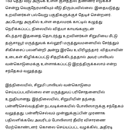
18ம் தேதி வீடு அருகே உள்ள குளத்தில் தண்ணீர் எடுக்கச்
சென்று வெகுநேரமாகியும் வீடு திரும்பவில்லை. இதையடுத்து
உறவினர்கள் பல்வேறு பகுதிகளுக்குச் தேடிச் சென்றனர்.
அப்போது அருகில் உள்ள தைலமரக் காட்டில் கழுத்து
நெரிக்கப்பட்ட நிலையில் வித்யா காயங்களுடன்
கிடந்தார்.இதனைத் தொடர்ந்து உறவினர்கள் சிறுமியை மீட்டு
தஞ்சாவூர் மருத்துவக் கல்லூரி மருத்துவமனையில் சேர்த்தும்
சிகிச்சைப் பலனின்றி அன்று இரவே உயிரிழந்தார். வித்யாவின்
உடைகள் கிழிக்கப்பட்டு சிதறிக்கிடந்ததால் அவர் பாலியல்
வன்கொடுமைக்கு உள்ளாக்கப்பட்டு இறந்திருக்கலாம் என்ற
சந்தேகம் வலுத்தது.
இந்நிலையில், சிறுமி பாலியல் வன்கொடுமை
செய்யப்படவில்லை என மருத்துவப் பரிசோதனையில்
உறுதியானது. இந்நிலையில், சிறுமியின் தந்தை
பன்னீர்செல்வத்தின் நடவடிக்கையில் போலிஸாருக்கு சந்தேகம்
வலுத்தது. பன்னீர்செல்வம் முன்னுக்குப்பின் முரணாக
பதிலளிக்கவே அவரிடம் போலிஸார் தீவிர விசாரணை
மேற்கொண்டனர். கொலை செய்யப்பட்ட வழக்கில், அதிரடி