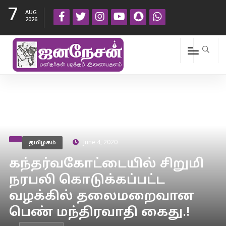
7
AUG
2026
தமிழகம்
June 4, 2020
கந்தர்வகோட்டையில் சிறுமி
நரபலி கொடுக்கப்பட்ட
வழக்கில் தலைமறைவான
பெண் மந்திரவாதி கைது.!