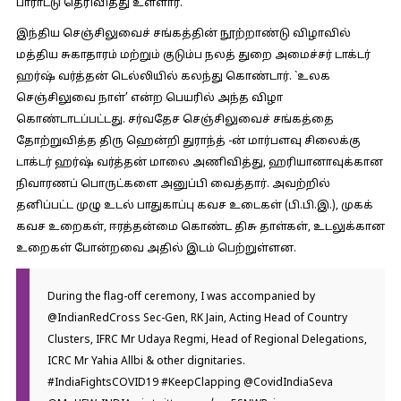
பாராட்டு தெரிவித்து உள்ளார்.
இந்திய செஞ்சிலுவைச் சங்கத்தின் நூற்றாண்டு விழாவில்
மத்திய சுகாதாரம் மற்றும் குடும்ப நலத் துறை அமைச்சர் டாக்டர்
ஹர்ஷ் வர்த்தன் டெல்லியில் கலந்து கொண்டார். `உலக
செஞ்சிலுவை நாள்’ என்ற பெயரில் அந்த விழா
கொண்டாடப்பட்டது. சர்வதேச செஞ்சிலுவைச் சங்கத்தை
தோற்றுவித்த திரு ஹென்றி துராந்த் -ன் மார்பளவு சிலைக்கு
டாக்டர் ஹர்ஷ் வர்த்தன் மாலை அணிவித்து, ஹரியானாவுக்கான
நிவாரணப் பொருட்களை அனுப்பி வைத்தார். அவற்றில்
தனிப்பட்ட முழு உடல் பாதுகாப்பு கவச உடைகள் (பி.பி.இ.), முகக்
கவச உறைகள், ஈரத்தன்மை கொண்ட திசு தாள்கள், உடலுக்கான
உறைகள் போன்றவை அதில் இடம் பெற்றுள்ளன.
During the flag-off ceremony, I was accompanied by
@IndianRedCross
Sec-Gen, RK Jain, Acting Head of Country
Clusters, IFRC Mr Udaya Regmi, Head of Regional Delegations,
ICRC Mr Yahia Allbi & other dignitaries.
#IndiaFightsCOVID19
#KeepClapping
@CovidIndiaSeva