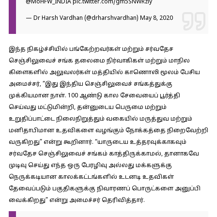
@MoHFW_INDIA
pic.twitter.com/gm5SNWRziy
— Dr Harsh Vardhan (@drharshvardhan)
May 8, 2020
இந்த நிகழ்ச்சியில் பங்கேற்றவர்கள் மற்றும் சர்வதேச
செஞ்சிலுவைச் சங்க தலைமை நிர்வாகிகள் மற்றும் மாநில
கிளைகளில் அலுவலர்கள் மத்தியில் காணொலி மூலம் பேசிய
அமைச்சர், “இது இந்திய செஞ்சிலுவைச் சங்கத்துக்கு
முக்கியமான நாள். 100 ஆண்டு கால சேவையைப் பூர்த்தி
செய்வது மட்டுமின்றி, தன்னுடைய பெருமை மற்றும்
உறுதிப்பாட்டை நிலைநிறுத்தும் வகையில் மருத்துவ மற்றும்
மனிதாபிமான உதவிகளை வழங்கும் நோக்கத்தை நிறைவேற்றி
வருகிறது” என்று கூறினார். “யாருடைய உத்தரவுக்காகவும்
சர்வதேச செஞ்சிலுவைச் சங்கம் காத்திருக்காமல், தானாகவே
முடிவு செய்து எந்த ஒரு பேரழிவு அல்லது மக்களுக்கு
நெருக்கடியான காலக்கட்டங்களில் உடனடி உதவிகள்
தேவைப்படும் பகுதிகளுக்கு நிவாரணப் பொருட்களை அனுப்பி
வைக்கிறது” என்று அமைச்சர் தெரிவித்தார்.