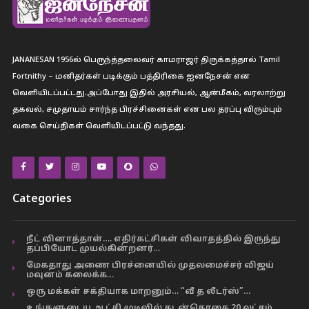
JANANESAN 1956ல் பெருந்த்தலைவர் காமராஜர் திருக்கத்தால் Tamil
Fortnithy – மனிதர்கள் படிக்கும் பத்திரிகை ஐனநேசன் என
வெளியிடப்பட்டது.அப்போது இதில் அரசியல், ஆன்மீகம், வரலாற்று
தகவல், சமுதாயம் சார்ந்த பிரச்சினைகள் என பல தரப்பு விரும்பும்
வகை செய்திகள் வெளியிடப்பட்டு வந்தது.
Categories
நீட் வினாத்தாள்…. எதிர்கட்சிகள் விவாதத்தில் இருந்து
தப்பியோட முயல்கின்றனர்…
மேகதாது அணை பிரச்னையில் முதலமைச்சர் விஜய்
மவுனம் கலைக்க…
ஒரு மக்கள் சக்தியாக மாறனும்… “வீ த லீடர்ஸ்”…
உங்களுடைய ஆட்சி முடிவில் கடன்தொகை 20 லட்சம்