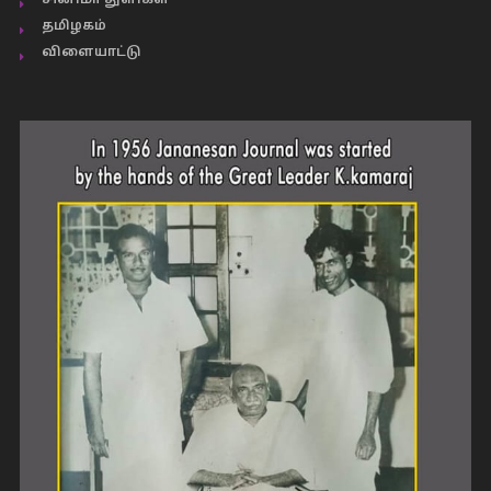
சினிமா துளிகள்
தமிழகம்
விளையாட்டு