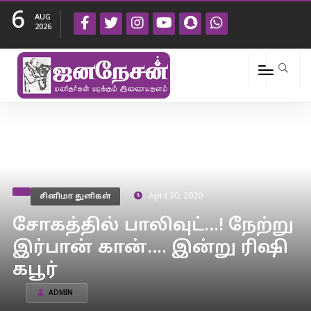
6
AUG
2026
சினிமா துளிகள்
April 30, 2020
சோகத்தில் பாலிவுட்…! நேற்று
இர்பான் கான்…. இன்று ரிஷி
கபூர்
ADMIN