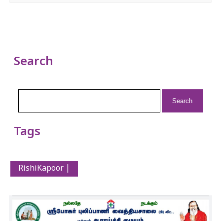
Search
Search
for:
Tags
RishiKapoor |