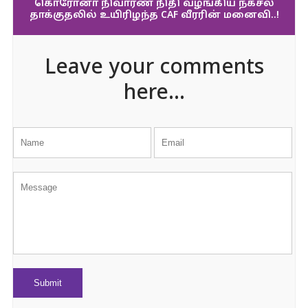
கொரோனா நிவாரண நிதி வழங்கிய நக்சல்
தாக்குதலில் உயிரிழந்த CAF வீரரின் மனைவி..!
Leave your comments
here...