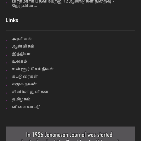
பிரதமராக பதவியேற்று 12 ஆண்டுகள் நிறைவு –
நேருவின்…
Links
அரசியல்
ஆன்மிகம்
இந்தியா
உலகம்
உள்ளூர் செய்திகள்
கட்டுரைகள்
சமூக நலன்
சினிமா துளிகள்
தமிழகம்
விளையாட்டு