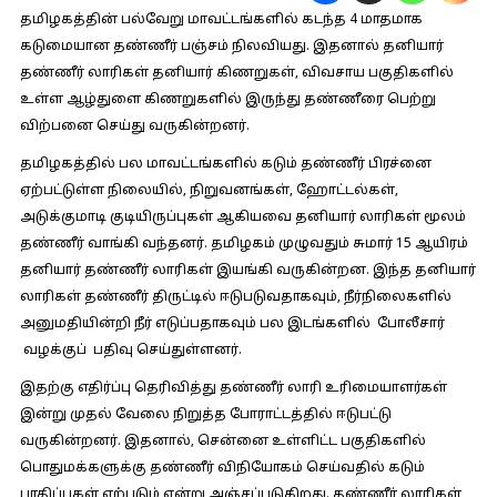
தமிழகத்தின்
பல்வேறு மாவட்டங்களில் கடந்த 4 மாதமாக
கடுமையான தண்ணீர் பஞ்சம் நிலவியது. இதனால் தனியார்
தண்ணீர் லாரிகள் தனியார் கிணறுகள், விவசாய பகுதிகளில்
உள்ள ஆழ்துளை கிணறுகளில் இருந்து தண்ணீரை பெற்று
விற்பனை செய்து வருகின்றனர்.
தமிழகத்தில் பல மாவட்டங்களில் கடும் தண்ணீர் பிரச்னை
ஏற்பட்டுள்ள நிலையில், நிறுவனங்கள், ஹோட்டல்கள்,
அடுக்குமாடி குடியிருப்புகள் ஆகியவை தனியார் லாரிகள் மூலம்
தண்ணீர் வாங்கி வந்தனர். தமிழகம் முழுவதும் சுமார் 15 ஆயிரம்
தனியார் தண்ணீர் லாரிகள் இயங்கி வருகின்றன. இந்த தனியார்
லாரிகள் தண்ணீர் திருட்டில் ஈடுபடுவதாகவும், நீர்நிலைகளில்
அனுமதியின்றி நீர் எடுப்பதாகவும் பல இடங்களில் போலீசார்
வழக்குப் பதிவு செய்துள்ளனர்.
இதற்கு எதிர்ப்பு தெரிவித்து தண்ணீர் லாரி உரிமையாளர்கள்
இன்று முதல் வேலை நிறுத்த போராட்டத்தில் ஈடுபட்டு
வருகின்றனர். இதனால், சென்னை உள்ளிட்ட பகுதிகளில்
பொதுமக்களுக்கு தண்ணீர் விநியோகம் செய்வதில் கடும்
பாதிப்புகள் ஏற்படும் என்று அஞ்சப்படுகிறது. தண்ணீர் லாரிகள்