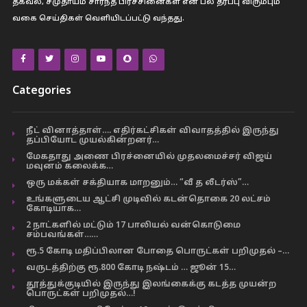
தகவல், சமுதாயம் சார்ந்த பிரச்சினைகள் என பல தரப்பு விரும்பும்
வகை செய்திகள் வெளியிடப்பட்டு வந்தது.
Categories
நீட் வினாத்தாள்…. எதிர்கட்சிகள் விவாதத்தில் இருந்து
தப்பியோட முயல்கின்றனர்…
மேகதாது அணை பிரச்னையில் முதலமைச்சர் விஜய்
மவுனம் கலைக்க…
ஒரு மக்கள் சக்தியாக மாறனும்… “வீ த லீடர்ஸ்”…
உங்களுடைய ஆட்சி முடிவில் கடன்தொகை 20 லட்சம்
கோடியாக…
2 நாட்களில் மட்டும் 17 பாலியல் வன்கொடுமை
சம்பவங்கள்……
ரூ.5 கோடி மதிப்பிலான போதை பொருட்கள் பறிமுதல் –…
வருடத்திற்கு ரூ.800 கோடி நஷ்டம் … ஜூன் 15…
தூத்துக்குடியில் இருந்து இலங்கைக்கு கடத்த முயன்ற
பொருட்கள் பறிமுதல்…!