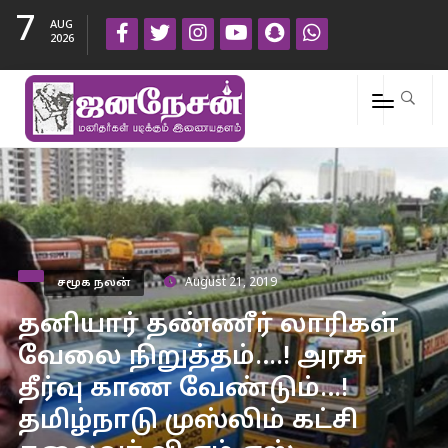
7
AUG
2026
சமூக நலன்
August 21, 2019
தனியார் தண்ணீர் லாரிகள்
வேலை நிறுத்தம்….! அரசு
தீர்வு காண வேண்டும்…!
தமிழ்நாடு முஸ்லிம் கட்சி