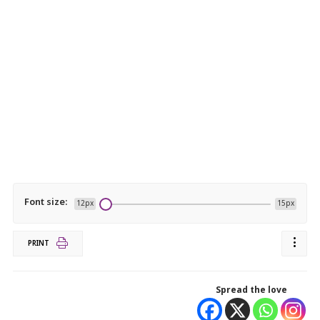
Font size:
12px
15px
PRINT
Spread the love