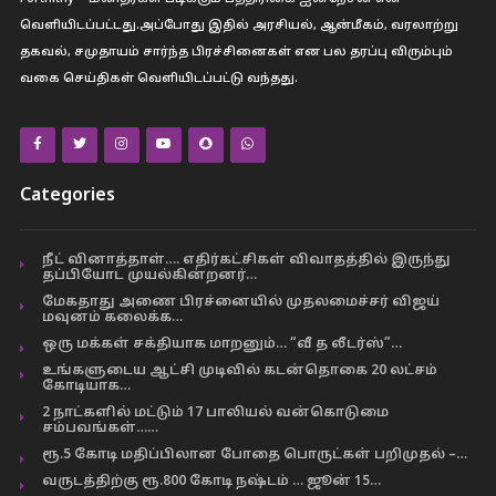
வெளியிடப்பட்டது.அப்போது இதில் அரசியல், ஆன்மீகம், வரலாற்று
தகவல், சமுதாயம் சார்ந்த பிரச்சினைகள் என பல தரப்பு விரும்பும்
வகை செய்திகள் வெளியிடப்பட்டு வந்தது.
Categories
நீட் வினாத்தாள்…. எதிர்கட்சிகள் விவாதத்தில் இருந்து
தப்பியோட முயல்கின்றனர்…
மேகதாது அணை பிரச்னையில் முதலமைச்சர் விஜய்
மவுனம் கலைக்க…
ஒரு மக்கள் சக்தியாக மாறனும்… “வீ த லீடர்ஸ்”…
உங்களுடைய ஆட்சி முடிவில் கடன்தொகை 20 லட்சம்
கோடியாக…
2 நாட்களில் மட்டும் 17 பாலியல் வன்கொடுமை
சம்பவங்கள்……
ரூ.5 கோடி மதிப்பிலான போதை பொருட்கள் பறிமுதல் –…
வருடத்திற்கு ரூ.800 கோடி நஷ்டம் … ஜூன் 15…