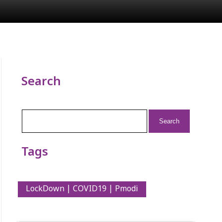
Search
Search
for:
Tags
LockDown | COVID19 | Pmodi