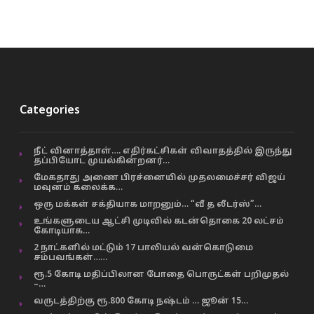
Categories
நீட் வினாத்தாள்…. எதிர்கட்சிகள் விவாதத்தில் இருந்து
தப்பியோட முயல்கின்றனர்…
மேகதாது அணை பிரச்னையில் முதலமைச்சர் விஜய்
மவுனம் கலைக்க…
ஒரு மக்கள் சக்தியாக மாறனும்… “வீ த லீடர்ஸ்”…
உங்களுடைய ஆட்சி முடிவில் கடன்தொகை 20 லட்சம்
கோடியாக…
2 நாட்களில் மட்டும் 17 பாலியல் வன்கொடுமை
சம்பவங்கள்……
ரூ.5 கோடி மதிப்பிலான போதை பொருட்கள் பறிமுதல்
–…
வருடத்திற்கு ரூ.800 கோடி நஷ்டம் … ஜூன் 15…