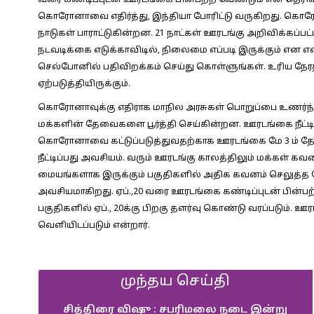
வரை கண்டிப்புடன் ஊரடங்கை பின்பற்ற வேண்டும் என தெரிவ
கொரோனாவை எதிர்த்து, இந்தியா போரிட்டு வருகிறது. கொ
நாடுகள் பாராட்டுகின்றன. 21 நாட்கள் ஊரடங்கு அறிவிக்கப்ப
நடவடிக்கை எடுக்காவிடில், நிலைமை எப்படி இருக்கும் என எ
செல்போனில் பதிவிறக்கம் செய்து கொள்ளுங்கள். உரிய நேரத்தி
ஏற்படுத்தியிருக்கும்.
கொரோனாவுக்கு எதிராக மாநில அரசுகள் பொறுப்பை உணர்ந்த
மக்களின் தேவைகளை பூர்த்தி செய்கின்றன. ஊரடங்கை நீட்டி
கொரோனாவை கட்டுப்படுத்துவதற்காக ஊரடங்கை மே 3 ம் தே
நீட்டிப்பது அவசியம். வரும் ஊரடங்கு காலத்திலும் மக்கள் 
மையங்களாக இருக்கும் பகுதிகளில் அதிக கவனம் செலுத்த 
அவசியமாகிறது. ஏப்.,20 வரை ஊரடங்கை கண்டிப்புடன் பின்
பகுதிகளில் ஏப்., 20க்கு பிறகு தளர்வு கொண்டு வரப்படும். ஊ
வெளியிடப்படும் என்றார்.
முந்தய செய்தி
சித்திரை விஷு : சபரிமலை நடை இன்று