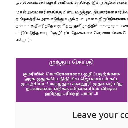
முதல் அமைச்சர் பழனிசாமியை சந்தித்து இன்று ஆலோசனை ந
முதல் அமைச்சர் சந்தித்த பின்பு, மருத்துவ நிபுணர்கள் சார்ப
தமிழகத்தில் அரசு எடுத்து வரும் நடவடிக்கை திருப்திகரம
தாக்கம் அதிகரித்தே வருகிறது. தமிழகத்தில் சுகாதார கட்
கட்டுப்படுத்த ஊரடங்கு நீட்டிப்பு தேவை. எனவே, ஊரடங்கை மேல
என்றார்.
முந்தய செய்தி
குமரியில் கொரோனாவை ஒழிப்பதற்க்காக
அரசு ஒதுக்கிய நிதியில் ஜெபக்கூடம் கட்ட
முயற்சியா..? மருத்துவ கல்லூரி முதல்வர் மீது
நடவடிக்கை எடுக்க கலெக்டரிடம் விஷ்வ
ஹிந்து பரிஷத் புகார்…!!
Leave your c