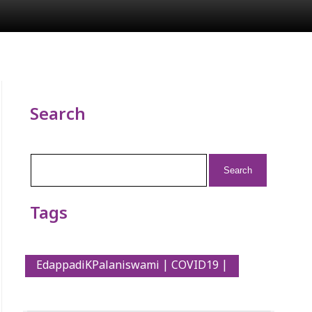
Search
Search
for:
Tags
EdappadiKPalaniswami | COVID19 |