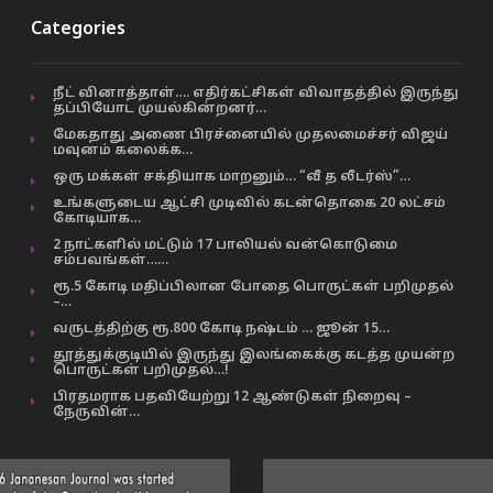
Categories
நீட் வினாத்தாள்…. எதிர்கட்சிகள் விவாதத்தில் இருந்து
தப்பியோட முயல்கின்றனர்…
மேகதாது அணை பிரச்னையில் முதலமைச்சர் விஜய்
மவுனம் கலைக்க…
ஒரு மக்கள் சக்தியாக மாறனும்… “வீ த லீடர்ஸ்”…
உங்களுடைய ஆட்சி முடிவில் கடன்தொகை 20 லட்சம்
கோடியாக…
2 நாட்களில் மட்டும் 17 பாலியல் வன்கொடுமை
சம்பவங்கள்……
ரூ.5 கோடி மதிப்பிலான போதை பொருட்கள் பறிமுதல்
–…
வருடத்திற்கு ரூ.800 கோடி நஷ்டம் … ஜூன் 15…
தூத்துக்குடியில் இருந்து இலங்கைக்கு கடத்த முயன்ற
பொருட்கள் பறிமுதல்…!
பிரதமராக பதவியேற்று 12 ஆண்டுகள் நிறைவு –
நேருவின்…