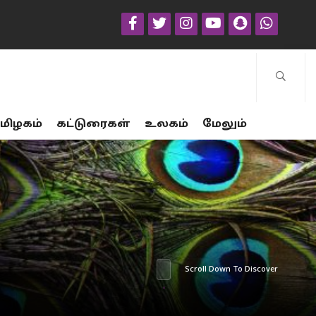
மிழகம்
கட்டுரைகள்
உலகம்
மேலும்
Scroll Down To Discover