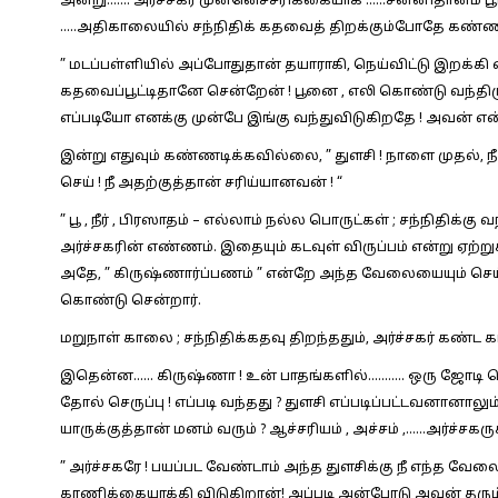
அன்று……. அர்ச்சகர் முன்னெச்சரிக்கையாக ……சன்னிதானம் பூட்ட
…..அதிகாலையில் சந்நிதிக் கதவைத் திறக்கும்போதே கண்ணன
” மடப்பள்ளியில் அப்போதுதான் தயாராகி, நெய்விட்டு இறக்கி வை
கதவைப்பூட்டிதானே சென்றேன் ! பூனை , எலி கொண்டு வந்திர
எப்படியோ எனக்கு முன்பே இங்கு வந்துவிடுகிறதே ! அவன் என
இன்று எதுவும் கண்ணடிக்கவில்லை, ” துளசி ! நாளை முதல், ந
செய் ! நீ அதற்குத்தான் சரிய்யானவன் ! “
” பூ , நீர் , பிரஸாதம் – எல்லாம் நல்ல பொருட்கள் ; சந்நிதிக்
அர்ச்சகரின் எண்ணம். இதையும் கடவுள் விருப்பம் என்று ஏற்ற
அதே, ” கிருஷ்ணார்ப்பணம் ” என்றே அந்த வேலையையும் செய்து
கொண்டு சென்றார்.
மறுநாள் காலை ; சந்நிதிக்கதவு திறந்ததும், அர்ச்சகர் கண்ட
இதென்ன…… கிருஷ்ணா ! உன் பாதங்களில்……….. ஒரு ஜோடி செர
தோல் செருப்பு ! எப்படி வந்தது ? துளசி எப்படிப்பட்டவனானாலும
யாருக்குத்தான் மனம் வரும் ? ஆச்சரியம் , அச்சம் ,……அர்ச்சகரு
” அர்ச்சகரே ! பயப்பட வேண்டாம் அந்த துளசிக்கு நீ எந்த வேல
காணிக்கையாக்கி விடுகிறான்! அப்படி அன்போடு அவன் தர