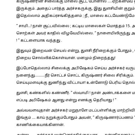
கிருஷ்ணரின் சிலைக்கு மாலை சூட்ட போனால் …..ஏற்கனவே 
இருக்கும். அதைப் பார்த்த அர்ச்சகருக்கு, இது துளசியின் குறு
இதெல்லாம் அதிகப்ரசங்கித்தனம் ; நீ , மாலை கட்டவேண்டுமே தவி
” சாமி…! நான் சூட்டவில்லை ; கட்டிய மாலைகள் மொத்தம் 15.
சொற்கள் அவர் காதில் விழவேயில்லை. ” நாளையிலிருந்து அண்
! ” கட்டளையாக வந்தது .
இதுவும் இறைவன் செயல் என்று, துளசி நீரிறைக்கும் போதும் ,
நிறைய சொல்லிக்கொள்வான். மனமும் நிறைந்தது!
இப்போதெல்லாம் சிலைக்கு அபிஷேகம் செய்ய அர்ச்சகர் வரும்ம
நனைந்து………..நீர் சொட்டச் சொட்ட கிருஷ்ணர் சிலை சிரிக்கும். 
செய்யுமளவுக்கு துணிந்து விட்டாயா! உன்னோடு பெரிய தொல்ல
துளசி, கண்களில் கண்ணீர். ” ஸ்வாமி ! நான் அண்டாக்களை 
எப்படி அபிஷேகம் ஆனது என்று எனக்கு தெரியாது ! “
அவ்வவளவுதான் அர்ச்சகர் மறுநாளே மடப்பள்ளிக்கு மாற்றிவிட
இங்கும் …. காய் நறுக்கும்போதும் அவன், ” கிருஷ்ணார்ப்
காணிக்கையாக்கினான்.