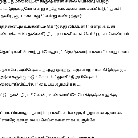
ஒரு புதுமாலையுடன் கிருஷ்ணன் சிலை பொலிவு பெற்று
ம்பாக இருக்குமோ என்று சந்தேகம். அவனைக் கூப்பிட்டு, ” துளசி !
ர , சூட்டக்கூடாது ! ” என்று கண்டித்தார்.
 அத்தனையும் உங்களிடம் கொடுத்து விட்டேன் ! ” என்ற அவன்
டாக்களில் தண்ணீர் நிரப்பும் பணியைச் செய் ! பூ கட்டவேண்டாம்
 தொட்டிகளில் ஊற்றும்போதும் , ” கிருஷ்ணார்ப்பணம் ” என்று மனம்
ுன்பே , அபிஷேகம் நடந்து முடிந்து, கருவறை ஈரமாகி இருக்கும்.
அர்ச்சகருக்கு கடும் கோபம், ” துளசி ! நீ அபிஷேகம்
ையாகிவிட்டதே ! ” வைய்ய ஆரம்பிக்க …..
மட்டும்தான் நிரப்பினேன் ; உண்மையிலேயே கிருஷ்ணனுக்கு
்டார். பிரஸாதம் தயாரிப்பு பணிகளில் ஒரு சிற்றாளன் ஆனான்.
பணம் ” என்றே தன்னுடைய செய்கைகளை கடவுளுக்கே