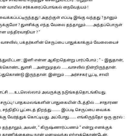
ிச் சாவியை எடுத்துச் சென்றுவிட்டார் . மறுநாள்
் வாயில் சர்க்கரைப்பொங்கல் நைவேத்யம் !
க்கப்பட்டிருந்தது ! அதற்குள் எப்படி இங்கு வந்தது ? நானும்
ுக்குமோ ? துளசிக்கு எந்த வேலை தந்தாலும்……..அந்தப்பொருள்
்ன மந்திரவாதியா ? “
ீ வாசலில், பக்தர்களின் செருப்பை பாதுக்காக்கும் வேலையைச்
கு வந்துவிட்டன ; இனி என்ன ஆகிறதென்று பார்ப்போம் ; ” – இதுதான்,
ுக்கொண்ட துளசி ….அன்றுமுதல் …….வாசலில் நின்றிருந்தான்.
கொண்டு இருந்தான். இன்றும் ……அர்ச்சகர் பூட்டி, சாவி
 காட்சி ……உடலெல்லாம் அவருக்கு நடுங்கத்தொடங்கியது.
ுப்பு ! பாதகமலங்களின் பாதுகையின் பீடத்தில் …..சாதாரண
், சந்நிதிப் பூட்டைத் திறந்து………. இப்படி செருப்பை வைக்க
க்கு வேர்த்துக் கொட்டியது. அப்போது…….. எங்கிருந்தோ ஒரு குரல் :
ை தந்தாலும், அவன், ” கிருஷ்ணார்ப்பணம் ” என்று எனக்குக்
ும் காணிக்கையை நான் மனமுவந்து ஏற்றுக்கொண்டேன்.