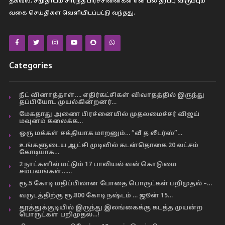
தகவல், சமுதாயம் சார்ந்த பிரச்சினைகள் என பல தரப்பு விரும்பும்
வகை செய்திகள் வெளியிடப்பட்டு வந்தது.
Categories
நீட் வினாத்தாள்…. எதிர்கட்சிகள் விவாதத்தில் இருந்து
தப்பியோட முயல்கின்றனர்…
மேகதாது அணை பிரச்னையில் முதலமைச்சர் விஜய்
மவுனம் கலைக்க…
ஒரு மக்கள் சக்தியாக மாறனும்… “வீ த லீடர்ஸ்”…
உங்களுடைய ஆட்சி முடிவில் கடன்தொகை 20 லட்சம்
கோடியாக…
2 நாட்களில் மட்டும் 17 பாலியல் வன்கொடுமை
சம்பவங்கள்……
ரூ.5 கோடி மதிப்பிலான போதை பொருட்கள் பறிமுதல் –…
வருடத்திற்கு ரூ.800 கோடி நஷ்டம் … ஜூன் 15…
தூத்துக்குடியில் இருந்து இலங்கைக்கு கடத்த முயன்ற
பொருட்கள் பறிமுதல்…!