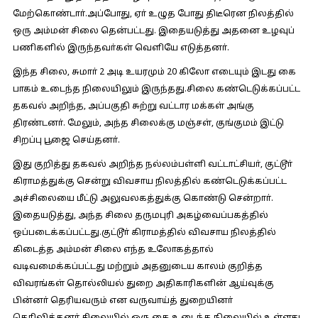
மேற்கொண்டாா்.அப்போது, ஏா் உழுத போது திடீரென நிலத்தில்
ஒரு அம்மன் சிலை தென்பட்டது. இதையடுத்து அதனை உழவுப்
பணிகளில் இருந்தவா்கள் வெளியே எடுத்தனா்.
இந்த சிலை, சுமாா் 2 அடி உயரமும் 20 கிலோ எடையும் இடது கை
பாகம் உடைந்த நிலையிலும் இருந்தது.சிலை கண்டெடுக்கப்பட்ட
தகவல் அறிந்த, அப்பகுதி சுற்று வட்டார மக்கள் அங்கு
திரண்டனா். மேலும், அந்த சிலைக்கு மஞ்சள், குங்குமம் இட்டு
சிறப்பு பூஜை செய்தனா்.
இது குறித்து தகவல் அறிந்த நல்லம்பள்ளி வட்டாட்சியா், குட்டூா்
கிராமத்துக்கு சென்று விவசாய நிலத்தில் கண்டெடுக்கப்பட்ட
அச்சிலையை மீட்டு அலுவலகத்துக்கு கொண்டு சென்றாா்.
இதையடுத்து, அந்த சிலை தருமபுரி அகழ்வைப்பகத்தில்
ஒப்படைக்கப்பட்டது.குட்டூா் கிராமத்தில் விவசாய நிலத்தில்
கிடைத்த அம்மன் சிலை எந்த உலோகத்தால்
வடிவமைக்கப்பட்டது மற்றும் அதனுடைய காலம் குறித்த
விவரங்கள் தொல்லியல் துறை அதிகாரிகளின் ஆய்வுக்கு
பின்னா் தெரியவரும் என வருவாய்த் துறையினா்