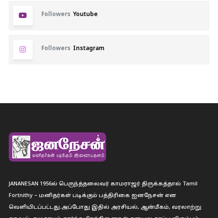
Followers
Youtube
Followers
Instagram
JANANESAN 1956ல் பெருந்த்தலைவர் காமராஜர் திருக்கத்தால் Tamil
Fortnithy – மனிதர்கள் படிக்கும் பத்திரிகை ஐனநேசன் என
வெளியிடப்பட்டது.அப்போது இதில் அரசியல், ஆன்மீகம், வரலாற்று