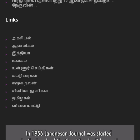
பிரதமராக பதவியேற்று 12 ஆண்டுகள் நிறைவு –
நேருவின்…
Links
அரசியல்
ஆன்மிகம்
இந்தியா
உலகம்
உள்ளூர் செய்திகள்
கட்டுரைகள்
சமூக நலன்
சினிமா துளிகள்
தமிழகம்
விளையாட்டு