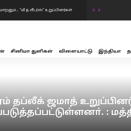
ாறனும்… “வீ த லீடர்ஸ்” உறுப்பினர்கள்
டிவில் கடன்தொகை 20 லட்சம் கோடியாக
ன்
சினிமா துளிகள்
விளையாட்டு
இந்தியா
த
…
17 பாலியல் வன்கொடுமை சம்பவங்கள்… சட்டம்
ர்கட்சிகள் விவாதத்தில் இருந்து தப்பியோட
ிய அமைச்சர் கிரண்…
னையில் முதலமைச்சர் விஜய் மவுனம்
ம் தப்லீக் ஜமாத் உறுப்பின
டுத்தப்பட்டுள்ளனா். : மத
திமுக…