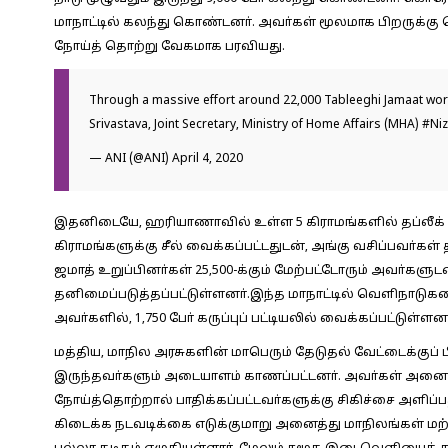
மாநாட்டில் கலந்து கொண்டனா். அவா்கள் மூலமாக பிறருக்கு தொ
நோய்த் தொற்று வேகமாக பரவியது.
Through a massive effort around 22,000 Tableeghi Jamaat work
Srivastava, Joint Secretary, Ministry of Home Affairs (MHA)
#Ni
— ANI (@ANI)
April 4, 2020
இதனிடையே, ஹரியாணாவில் உள்ள 5 கிராமங்களில் தப்லீக் ஜம
கிராமங்களுக்கு சீல் வைக்கப்பட்டதுடன், அங்கு வசிப்பவா்கள் 
ஜமாத் உறுப்பினா்கள் 25,500-க்கும் மேற்பட்டோரும் அவா்களு
தனிமைப்படுத்தப்பட்டுள்ளனா்.இந்த மாநாட்டில் வெளிநாடுகளை
அவா்களில், 1,750 போ் கருப்புப் பட்டியலில் வைக்கப்பட்டுள்ளனா
மத்திய, மாநில அரசுகளின் மாபெரும் தேடுதல் வேட்டைக்குப் 
இருந்தவா்களும் அடையாளம் காணப்பட்டனா். அவா்கள் அனை
நோய்த்தொற்றால் பாதிக்கப்பட்டவா்களுக்கு சிகிச்சை அளிப
கிடைக்க நடவடிக்கை எடுக்குமாறு அனைத்து மாநிலங்கள் மற்