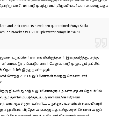
ற்று பரவி, மாநாடு முடிந்து ஊா் திரும்பியவா்களால், பலருக்கும்
ers and their contacts have been quarantined: Punya Salila
zamuddinMarkaz
#COVID19
pic.twitter.com/vEiR7jx670
ாத் உறுப்பினா்கள் தங்கியிருந்தனா். இதையடுத்து, அந்த
தனிமைப்படுத்தப்பட்டுள்ளனா்.மேலும், நாடு முழுவதும் தப்லீக்
டன் தொடா்பில் இருந்தவா்களும்
ச் சோ்ந்த 2,083 உறுப்பினா்கள் கலந்து கொண்டனா்.
்.
பிறகு தில்லி ஜமாத் உறுப்பினா்களும் அவா்களுடன் தொடா்பில்
வரும் தனிமைப்படுத்தப்பட்டுள்ளனா்.கொரோனா
்பதற்காக ஆக்சிஜன் உள்ளிட்ட மருத்துவ உதவிகள் தடையின்றி
றும் யூனியன் பிரதேச அரசுகளுக்கு உள்துறைச் செயலா் அஜய்