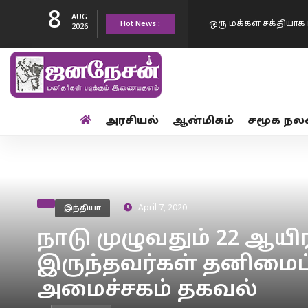
8
AUG
Hot News :
ஒரு மக்கள் சக்தியாக ம
2026
எண்ணிக்கை 50…
உங்களுடைய ஆட்சி மு
அரசியல்
ஆன்மிகம்
சமூக நல
உயர தான் போகிறது..
2 நாட்களில் மட்டும் 
ஒழுங்கு முழு…
நீட் வினாத்தாள்…. எதி
இந்தியா
April 7, 2020
முயல்கின்றனர் -மத்த
மேகதாது அணை பிரச்
நாடு முழுவதும் 22 ஆயிர
இருந்தவர்கள் தனிமைப்ப
கலைக்க வேண்டும் – 
அமைச்சகம் தகவல்