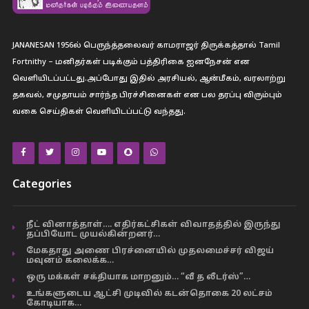
JANANESAN 1956ல் பெருந்த்தலைவர் காமராஜர் திருக்கத்தால் Tamil
Fortnithy – மனிதர்கள் படிக்கும் பத்திரிகை ஐனநேசன் என
வெளியிடப்பட்டது.அப்போது இதில் அரசியல், ஆன்மீகம், வரலாற்று
தகவல், சமுதாயம் சார்ந்த பிரச்சினைகள் என பல தரப்பு விரும்பும்
வகை செய்திகள் வெளியிடப்பட்டு வந்தது.
Categories
நீட் வினாத்தாள்…. எதிர்கட்சிகள் விவாதத்தில் இருந்து
தப்பியோட முயல்கின்றனர்…
மேகதாது அணை பிரச்னையில் முதலமைச்சர் விஜய்
மவுனம் கலைக்க…
ஒரு மக்கள் சக்தியாக மாறனும்… “வீ த லீடர்ஸ்”…
உங்களுடைய ஆட்சி முடிவில் கடன்தொகை 20 லட்சம்
கோடியாக…