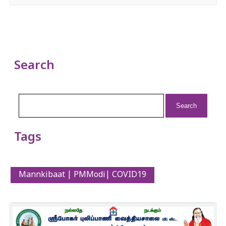
Search
Search
for:
Tags
Mannkibaat | PMModi| COVID19