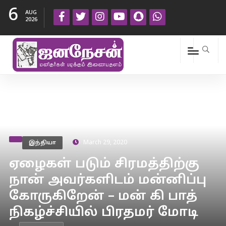
6
AUG
2026
இந்தியா
March 29, 2020
ஏழைகள் படும் சிரமத்திற்கு
நான் அவர்களிடம் மன்னிப்பு
கோருகிறேன் – மன் கி பாத்
நிகழ்ச்சியில் பிரதமர் மோடி