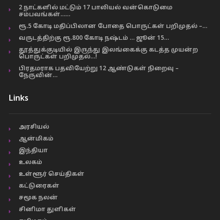
2 நாட்களில் மட்டும் 17 பாலியல் வன்கொடுமை
சம்பவங்கள்……
ரூ.5 கோடி மதிப்பிலான போதை பொருட்கள் பறிமுதல் –…
வருடத்திற்கு ரூ.800 கோடி நஷ்டம் … ஜூன் 15…
தூத்துக்குடியில் இருந்து இலங்கைக்கு கடத்த முயன்ற
பொருட்கள் பறிமுதல்…!
பிரதமராக பதவியேற்று 12 ஆண்டுகள் நிறைவு –
நேருவின்…
Links
அரசியல்
ஆன்மிகம்
இந்தியா
உலகம்
உள்ளூர் செய்திகள்
கட்டுரைகள்
சமூக நலன்
சினிமா துளிகள்