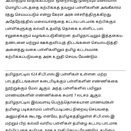
அபராதமும் விதிக்கப்படும். மூன்றாவது முறையும் மலையாள
மொழிப் பாடத்தை கற்பிக்கத் தவறும் பள்ளிகளின் அங்கீகாரம்
ரத்து செய்யப்படும் என்று கேரள அரசு எச்சரித்திருக்கிறது.
அதேநேரத்தில் மலையாளத்தை கட்டாய பாடமாக கற்பிக்கும்
பள்ளிகளுக்கு கல்வி உதவித் தொகை உள்ளிட்ட பல
சலுகைகளும் வழங்கப்படுகின்றன. தமிழ்நாட்டிலும் இத்தகைய
தண்டனை மற்றும் ஊக்குவிப்புத் திட்டங்களை செயல்படுத்தி
அனைத்து வகை பள்ளிகளிலும் தமிழ் கட்டாயமாக
கற்பிக்கப்படுவதை அரசு உறுதி செய்ய வேண்டும்.
தமிழ்நாட்டில் 624 சி.பி.எஸ்.இ பள்ளிகள் உள்ளன. மற்ற
பாடத்திட்டங்களை கடைபிடிக்கும் பள்ளிகளின் எண்ணிக்கை
நூற்றுக்கும் மேல் ஆகும். அந்த பள்ளிகளில் பயிலும்
மாணவர்களின் எண்ணிக்கை சுமார் 7 லட்சம் ஆகும்.
தமிழ்நாட்டில் இவ்வளவு பெருந்தொகையான மாணவர்கள்
தமிழை படிக்காமல் பள்ளிப்படிப்பை நிறைவு செய்வதை
அனுமதிக்க கூடாது. எனவே, தமிழகத்திலுள்ள சி.பி.எஸ்.இ
மற்றும் பிற கல்வி வாரிய பள்ளிகள் தமிழை கட்டாய பாடமாக
கற்பிப்பதை தமிழக அரசு உறுதி செய்ய வேண்டும். தமிழை