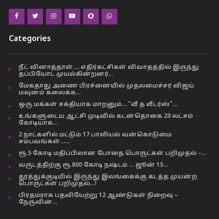
Categories
நீட் வினாத்தாள்…. எதிர்கட்சிகள் விவாதத்தில் இருந்து
தப்பியோட முயல்கின்றனர்…
மேகதாது அணை பிரச்னையில் முதலமைச்சர் விஜய்
மவுனம் கலைக்க…
ஒரு மக்கள் சக்தியாக மாறனும்… “வீ த லீடர்ஸ்”…
உங்களுடைய ஆட்சி முடிவில் கடன்தொகை 20 லட்சம்
கோடியாக…
2 நாட்களில் மட்டும் 17 பாலியல் வன்கொடுமை
சம்பவங்கள்……
ரூ.5 கோடி மதிப்பிலான போதை பொருட்கள் பறிமுதல் –…
வருடத்திற்கு ரூ.800 கோடி நஷ்டம் … ஜூன் 15…
தூத்துக்குடியில் இருந்து இலங்கைக்கு கடத்த முயன்ற
பொருட்கள் பறிமுதல்…!
பிரதமராக பதவியேற்று 12 ஆண்டுகள் நிறைவு –
நேருவின்…