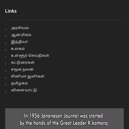
Links
அரசியல்
ஆன்மிகம்
இந்தியா
உலகம்
உள்ளூர் செய்திகள்
கட்டுரைகள்
சமூக நலன்
சினிமா துளிகள்
தமிழகம்
விளையாட்டு