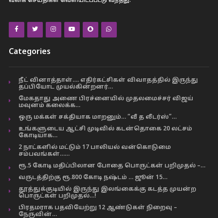
வகை செய்திகள் வெளியிடப்பட்டு வந்தது.
Categories
நீட் வினாத்தாள்…. எதிர்கட்சிகள் விவாதத்தில் இருந்து
தப்பியோட முயல்கின்றனர்…
மேகதாது அணை பிரச்னையில் முதலமைச்சர் விஜய்
மவுனம் கலைக்க…
ஒரு மக்கள் சக்தியாக மாறனும்… “வீ த லீடர்ஸ்”…
உங்களுடைய ஆட்சி முடிவில் கடன்தொகை 20 லட்சம்
கோடியாக…
2 நாட்களில் மட்டும் 17 பாலியல் வன்கொடுமை
சம்பவங்கள்……
ரூ.5 கோடி மதிப்பிலான போதை பொருட்கள் பறிமுதல் –…
வருடத்திற்கு ரூ.800 கோடி நஷ்டம் … ஜூன் 15…
தூத்துக்குடியில் இருந்து இலங்கைக்கு கடத்த முயன்ற
பொருட்கள் பறிமுதல்…!
பிரதமராக பதவியேற்று 12 ஆண்டுகள் நிறைவு –
நேருவின்…