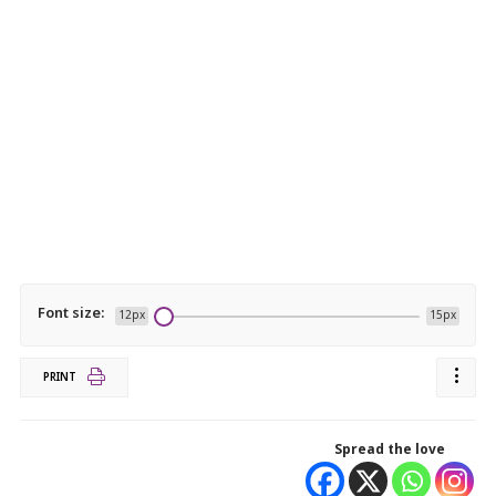
Font size:
12px
15px
PRINT
Spread the love