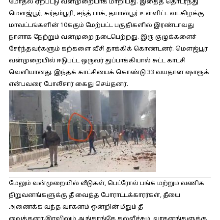
மோதல் ஏற்பட்டு வன்முறையாக மாறியது. இதைத் தொடர்ந்து
மெளஜ்பூர், கர்தம்பூரி, சந்த் பாக், தயால்பூர் உள்ளிட்ட வடகிழக்கு
மாவட்டங்களின் 10க்கும் மேற்பட்ட பகுதிகளில் இரண்டாவது
நாளாக நேற்றும் வன்முறை நடைபெற்றது. இரு குழுக்களைச்
சேர்ந்தவர்களும் கற்களை வீசி தாக்கிக் கொண்டனர். மெளஜ்பூர்
வன்முறையில் ஈடுபட்ட ஒருவர் துப்பாக்கியால் சுட்ட காட்சி
வெளியானது. இந்தக் காட்சியைக் கொண்டு 33 வயதான ஷாரூக்
என்பவரை போலீசார் கைது செய்தனர்.
மேலும் வன்முறையில் வீடுகள், பெட்ரோல் பங்க் மற்றும் வணிக
நிறுவனங்களுக்கு தீ வைத்த போராட்டக்காரர்கள், தீயை
அணைக்க வந்த வாகனம் ஒன்றின் மீதும் தீ
வைத்தனர்.இரவிலும் ஆங்காங்கே கல்வீச்சும், வாகனங்களுக்கு