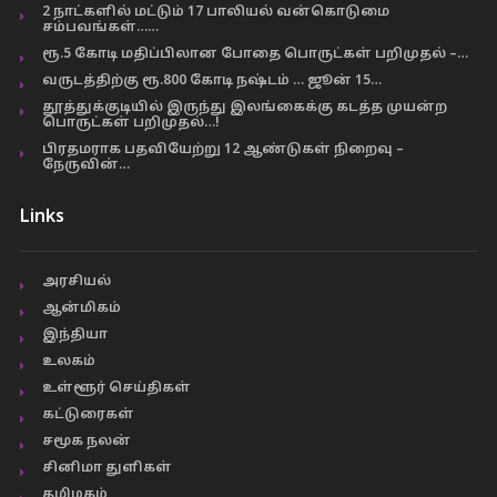
2 நாட்களில் மட்டும் 17 பாலியல் வன்கொடுமை
சம்பவங்கள்……
ரூ.5 கோடி மதிப்பிலான போதை பொருட்கள் பறிமுதல் –…
வருடத்திற்கு ரூ.800 கோடி நஷ்டம் … ஜூன் 15…
தூத்துக்குடியில் இருந்து இலங்கைக்கு கடத்த முயன்ற
பொருட்கள் பறிமுதல்…!
பிரதமராக பதவியேற்று 12 ஆண்டுகள் நிறைவு –
நேருவின்…
Links
அரசியல்
ஆன்மிகம்
இந்தியா
உலகம்
உள்ளூர் செய்திகள்
கட்டுரைகள்
சமூக நலன்
சினிமா துளிகள்
தமிழகம்