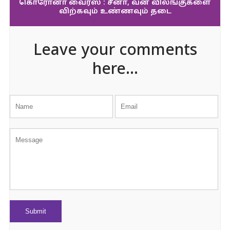
கொரோனா வைரஸ் : சீனா, வன விலங்குகளை
விற்கவும் உண்ணவும் தடை
Leave your comments
here...