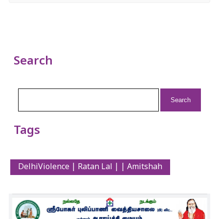
Search
Search
for:
Tags
DelhiViolence | Ratan Lal | | Amitshah