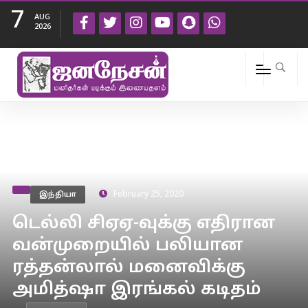
7
AUG
2026
இந்தியா
February 25, 2020
டெல்லி சிஏஏ-வுக்கு எதிரான
வன்முறையில் பலியான
ரத்தன்லால் மனைவிக்கு
அமித்ஷா இரங்கல் கடிதம்