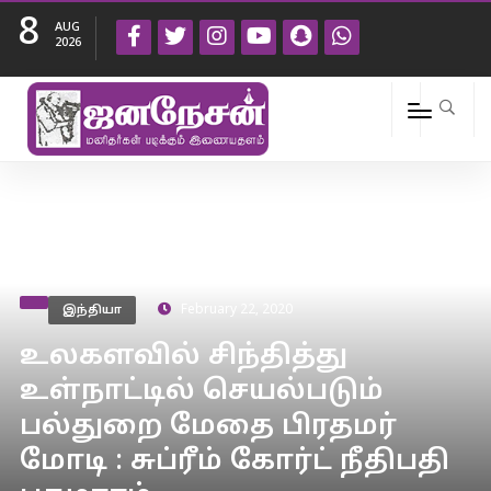
8
AUG
2026
இந்தியா
February 22, 2020
உலகளவில் சிந்தித்து
உள்நாட்டில் செயல்படும்
பல்துறை மேதை பிரதமர்
மோடி : சுப்ரீம் கோர்ட் நீதிபதி