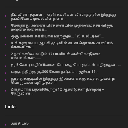
நீட் வினாத்தாள்…. எதிர்கட்சிகள் விவாதத்தில் இருந்து
தப்பியோட முயல்கின்றனர்…
மேகதாது அணை பிரச்னையில் முதலமைச்சர் விஜய்
மவுனம் கலைக்க…
ஒரு மக்கள் சக்தியாக மாறனும்… “வீ த லீடர்ஸ்”…
உங்களுடைய ஆட்சி முடிவில் கடன்தொகை 20 லட்சம்
கோடியாக…
2 நாட்களில் மட்டும் 17 பாலியல் வன்கொடுமை
சம்பவங்கள்……
ரூ.5 கோடி மதிப்பிலான போதை பொருட்கள் பறிமுதல் –…
வருடத்திற்கு ரூ.800 கோடி நஷ்டம் … ஜூன் 15…
தூத்துக்குடியில் இருந்து இலங்கைக்கு கடத்த முயன்ற
பொருட்கள் பறிமுதல்…!
பிரதமராக பதவியேற்று 12 ஆண்டுகள் நிறைவு –
நேருவின்…
Links
அரசியல்