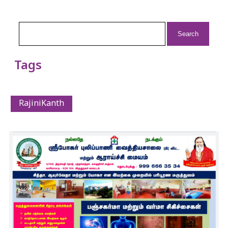
Search
for:
Tags
RajiniKanth