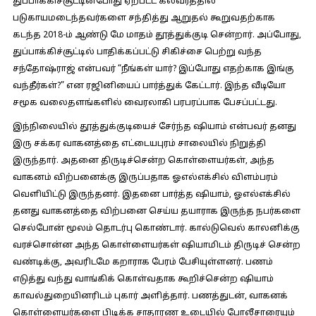
துப்பாக்கிச்சூட்டின்போது ஏற்பட்ட கலவரத்தில்
படுகாயமடைந்தவர்களை சந்தித்து ஆறுதல் கூறுவதற்காக
கடந்த 2018-ம் ஆண்டு மே மாதம் தூத்துக்குடி சென்றார். அப்போது,
துப்பாக்கிச்சூட்டில் பாதிக்கப்பட்டு சிகிச்சை பெற்று வந்த
சந்தோஷ்ராஜ் என்பவர் “நீங்கள் யார்? இப்போது எதற்காக இங்கு
வந்தீர்கள்?” என ரஜினியைப் பார்த்துக் கேட்டார். இந்த வீடியோ
சமூக வலைதளங்களில் வைரலாகி பரபரப்பாக பேசப்பட்டது.
இந்நிலையில் தூத்துக்குடியைச் சேர்ந்த ஷியாம் என்பவர் தனது
இரு சக்கர வாகனத்தை எட்டையபுரம் சாலையில் நிறுத்தி
இருந்தார். அதனை திருடிச்சென்ற கொள்ளையர்கள், அந்த
வாகனம் விற்பனைக்கு இருப்பதாக ஓஎல்எக்சில் விளம்பரம்
வெளியிட்டு இருந்தனர். இதனை பார்த்த ஷியாம், ஓஎல்எக்சில்
தனது வாகனத்தை விற்பனை செய்ய தயாராக இருந்த நபர்களை
செல்போன் மூலம் தொடர்பு கொண்டார். கால்டுவெல் காலனிக்கு
வரச்சொன்ன அந்த கொள்ளையர்கள் ஷியாமிடம் திருடிச் சென்ற
வண்டிக்கு, அவரிடமே கறாராக பேரம் பேசியுள்ளனர். பணம்
எடுத்து வந்து வாங்கிக் கொள்வதாக கூறிச்சென்ற ஷியாம்
காவல்துறையினரிடம் புகார் அளித்தார். பணத்துடன், வாகனக்
கொள்ளையர்களை பிடிக்க சாதாரண உடையில் போலீசாரையும்