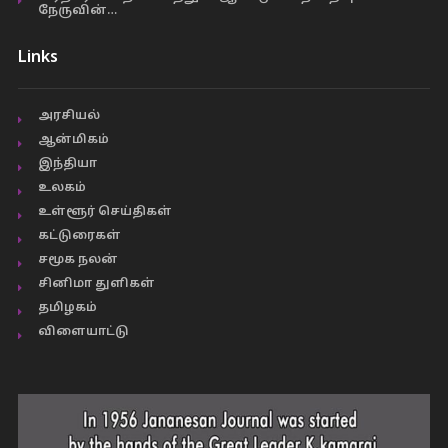
நேருவின்…
Links
அரசியல்
ஆன்மிகம்
இந்தியா
உலகம்
உள்ளூர் செய்திகள்
கட்டுரைகள்
சமூக நலன்
சினிமா துளிகள்
தமிழகம்
விளையாட்டு