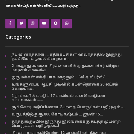
வகை செய்திகள் வெளியிடப்பட்டு வந்தது.
Categories
நீட் வினாத்தாள்…. எதிர்கட்சிகள் விவாதத்தில் இருந்து
தப்பியோட முயல்கின்றனர்…
மேகதாது அணை பிரச்னையில் முதலமைச்சர் விஜய்
மவுனம் கலைக்க…
ஒரு மக்கள் சக்தியாக மாறனும்… “வீ த லீடர்ஸ்”…
உங்களுடைய ஆட்சி முடிவில் கடன்தொகை 20 லட்சம்
கோடியாக…
2 நாட்களில் மட்டும் 17 பாலியல் வன்கொடுமை
சம்பவங்கள்……
ரூ.5 கோடி மதிப்பிலான போதை பொருட்கள் பறிமுதல் –…
வருடத்திற்கு ரூ.800 கோடி நஷ்டம் … ஜூன் 15…
தூத்துக்குடியில் இருந்து இலங்கைக்கு கடத்த முயன்ற
பொருட்கள் பறிமுதல்…!
பிரதமராக பதவியேற்று 12 ஆண்டுகள் நிறைவு –