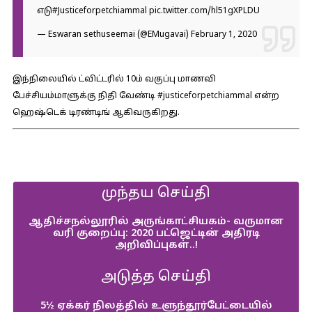
எடு
#Justiceforpetchiammal
pic.twitter.com/hl51gXPLDU
— Eswaran sethuseemai (@EMugavai)
February 1, 2020
இந்நிலையில் ட்விட்டரில் 10ம் வகுப்பு மாணவி
பேச்சியம்மாளுக்கு நிதி வேண்டி #justiceforpetchiammal என்ற
ஹெஷ்டெக் டிரண்டிங் ஆகிவருகிறது.
முந்தய செய்தி
ஆதிச்சநல்லூரில் அருங்காட்சியகம்- வருமான
வரி குறைப்பு: 2020 பட்ஜெட்டின் அதிரடி
அறிவிப்புகள்..!
அடுத்த செய்தி
5½ ஏக்கர் நிலத்தில் உளுந்தூர்பேட்டையில்