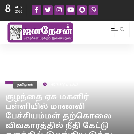
8
AUG
2026
தமிழகம்
February 2, 2020
குழந்தை ஏசு மகளிர்
பள்ளியில் மாணவி
பேச்சியம்மள் தற்கொலை
விவகாரத்தில் நீதி கேட்டு