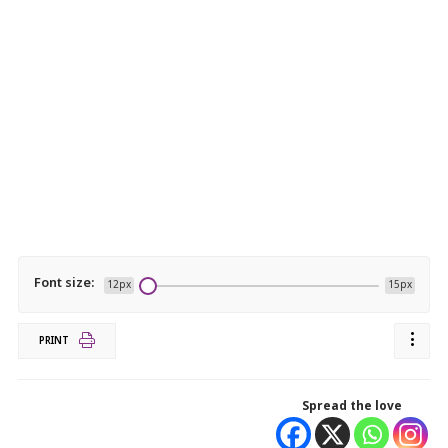
Font size:
12px
15px
PRINT
Spread the love