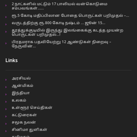
2 நாட்களில் மட்டும் 17 பாலியல் வன்கொடுமை
சம்பவங்கள்……
ரூ.5 கோடி மதிப்பிலான போதை பொருட்கள் பறிமுதல் –…
வருடத்திற்கு ரூ.800 கோடி நஷ்டம் … ஜூன் 15…
தூத்துக்குடியில் இருந்து இலங்கைக்கு கடத்த முயன்ற
பொருட்கள் பறிமுதல்…!
பிரதமராக பதவியேற்று 12 ஆண்டுகள் நிறைவு –
நேருவின்…
Links
அரசியல்
ஆன்மிகம்
இந்தியா
உலகம்
உள்ளூர் செய்திகள்
கட்டுரைகள்
சமூக நலன்
சினிமா துளிகள்