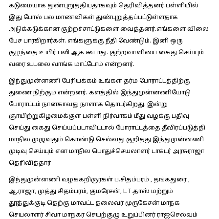
கடுமையாக துண்புறுத்தியதாகவும் தெரிவித்தனர்.பள்ளியில்
இது போல் பல மாணவிகள் துண்புறுத்தப்பட்டுள்ளதாக
அடுக்கடுக்கான குற்றச்சாட்டுகளை வைத்தனர்.எங்களை விலை
பேச பார்கிறார்கள். எங்களுக்கு நீதி வேண்டும். இனி ஒரு
குழந்தை உயிர் பலி ஆக கூடாது. குற்றவாளியை கைது செய்யும்
வரை உடலை வாங்க மாட்டோம் என்றனர்.
இந்துமுன்னணி பேரியக்கம் உங்கள் தர்ம போராட்டத்திற்கு
துணை நிற்கும் என்றனர். களத்தில் இந்துமுன்னணியோடு
போராட்டம் நான்காவது நாளாக தொடர்கிறது. இன்று
ஞாயிற்றுகிழமைக்குள் பள்ளி நிர்வாகம் மீது வழக்கு பதிவு
செய்து கைது செய்யப்படாவிட்டால் போராட்டத்தை தீவிரப்படுத்தி
மாநில முழுவதும் கொண்டு செல்வது குறித்து இந்துமுன்னணி
முடிவு செய்யும் என மாநில பொதுச்செயலாளர் டாக்டர் அரசுராஜா
தெரிவித்தார்
இந்துமுன்னணி வழக்கறிஞர்கள் ப.சிதம்பரம் , தங்கதுரை ,
ஆ.ராஜா, முத்து சிதம்பரம், குமரேசன், L.T.தாஸ் மற்றும்
தூத்துக்குடி தெற்கு மாவட்ட தலைவர் முருகேசன் மாநக
செயலாளர் சிவா மாநகர செயற்குழு உறுப்பினர் ராஜசெல்வம்