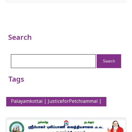
Search
Search
for:
Tags
Palayamkottai | JusticeforPetchiammal |