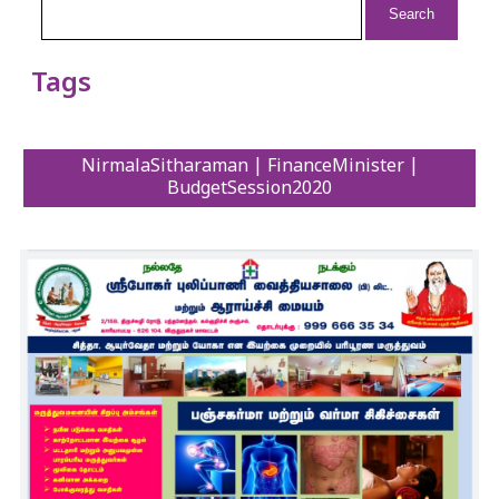
for:
Tags
NirmalaSitharaman | FinanceMinister |
BudgetSession2020