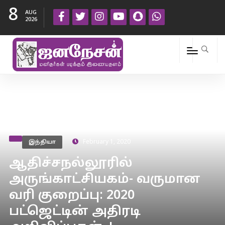
8
AUG
2026
இந்தியா
February 1, 2020
ஆதிச்சநல்லூரில்
அருங்காட்சியகம்- வருமான
வரி குறைப்பு: 2020
பட்ஜெட்டின் அதிரடி