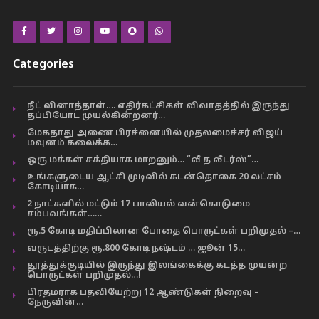
Categories
நீட் வினாத்தாள்…. எதிர்கட்சிகள் விவாதத்தில் இருந்து
தப்பியோட முயல்கின்றனர்…
மேகதாது அணை பிரச்னையில் முதலமைச்சர் விஜய்
மவுனம் கலைக்க…
ஒரு மக்கள் சக்தியாக மாறனும்… “வீ த லீடர்ஸ்”…
உங்களுடைய ஆட்சி முடிவில் கடன்தொகை 20 லட்சம்
கோடியாக…
2 நாட்களில் மட்டும் 17 பாலியல் வன்கொடுமை
சம்பவங்கள்……
ரூ.5 கோடி மதிப்பிலான போதை பொருட்கள் பறிமுதல் –…
வருடத்திற்கு ரூ.800 கோடி நஷ்டம் … ஜூன் 15…
தூத்துக்குடியில் இருந்து இலங்கைக்கு கடத்த முயன்ற
பொருட்கள் பறிமுதல்…!
பிரதமராக பதவியேற்று 12 ஆண்டுகள் நிறைவு –
நேருவின்…