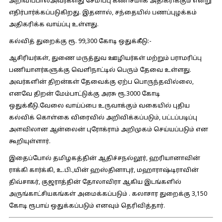
அறிவிப்பால்அவர்களது சேமிப்பு கணிசமாக அதிகரிக்கும் என்று
எதிர்பார்க்கப்படுகிறது. இதனால், சந்தையில் பணப்புழக்கம்
அதிகரிக்க வாய்ப்பு உள்ளது.
கல்வித் துறைக்கு ரூ. 99,300 கோடி ஒதுக்கீடு:-
ஆசிரியர்கள், துணை மருத்துவ ஊழியர்கள் மற்றும் பராமரிப்பு
பணியாளர்களுக்கு வெளிநாட்டில் பெரும் தேவை உள்ளது.
அவர்களின் திறன்கள் தேவைக்கு ஏற்ப பொருந்தவில்லை,
எனவே திறன் மேம்பாட்டுக்கு அரசு ரூ.3000 கோடி
ஒதுக்கீடு.வேலை வாய்ப்பை உருவாக்கும் வகையில் புதிய
கல்விக் கொள்கை விரைவில் அறிவிக்கப்படும், பட்டப்படிப்பு
அளவிலான ஆன்லைன் புரோக்ராம் அறிமுகம் செய்யப்படும் என
கூறியுள்ளார்.
இதைப்போல் தமிழகத்தின் ஆதிச்சநல்லூர், ஹரியானாவின்
ராக்கி கார்க்கி, உ.பி.,யின் ஹஸ்தினாபுர், மஹாராஷ்டிராவின்
திவ்சாகர், குஜராத்தின் தோலாவிரா ஆகிய இடங்களில்
அருங்காட்சியகங்கள் அமைக்கப்படும் . கலாசார துறைக்கு 3,150
கோடி ரூபாய் ஒதுக்கப்படும் எனவும் தெரிவித்தார்.