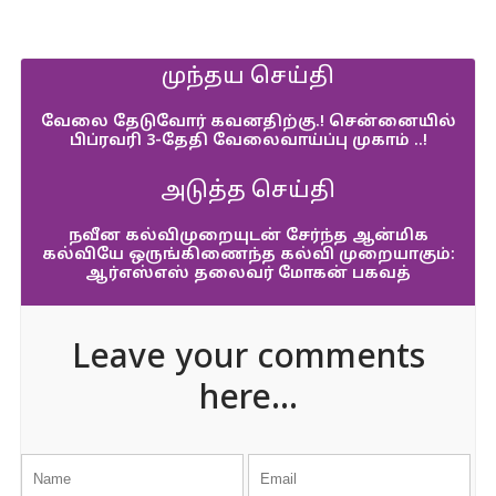
முந்தய செய்தி
வேலை தேடுவோர் கவனதிற்கு.! சென்னையில்
பிப்ரவரி 3-தேதி வேலைவாய்ப்பு முகாம் ..!
அடுத்த செய்தி
நவீன கல்விமுறையுடன் சேர்ந்த ஆன்மிக
கல்வியே ஒருங்கிணைந்த கல்வி முறையாகும்:
ஆர்எஸ்எஸ் தலைவர் மோகன் பகவத்
Leave your comments
here...