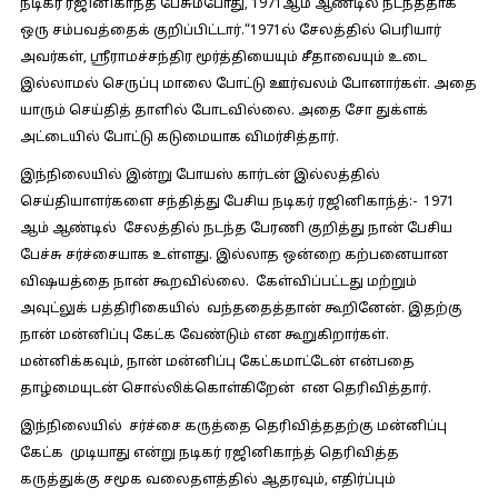
நடிகர் ரஜினிகாந்த் பேசும்போது, 1971ஆம் ஆண்டில் நடந்ததாக
ஒரு சம்பவத்தைக் குறிப்பிட்டார்.“1971ல் சேலத்தில் பெரியார்
அவர்கள், ஸ்ரீராமச்சந்திர மூர்த்தியையும் சீதாவையும் உடை
இல்லாமல் செருப்பு மாலை போட்டு ஊர்வலம் போனார்கள். அதை
யாரும் செய்தித் தாளில் போடவில்லை. அதை சோ துக்ளக்
அட்டையில் போட்டு கடுமையாக விமர்சித்தார்.
இந்நிலையில் இன்று போயஸ் கார்டன் இல்லத்தில்
செய்தியாளர்களை சந்தித்து பேசிய நடிகர் ரஜினிகாந்த்:-
1971
ஆம் ஆண்டில் சேலத்தில் நடந்த பேரணி குறித்து நான் பேசிய
பேச்சு சர்ச்சையாக உள்ளது. இல்லாத ஒன்றை கற்பனையான
விஷயத்தை நான் கூறவில்லை. கேள்விப்பட்டது மற்றும்
அவுட்லுக் பத்திரிகையில் வந்ததைத்தான் கூறினேன். இதற்கு
நான் மன்னிப்பு கேட்க வேண்டும் என கூறுகிறார்கள்.
மன்னிக்கவும், நான் மன்னிப்பு கேட்கமாட்டேன் என்பதை
தாழ்மையுடன் சொல்லிக்கொள்கிறேன் என தெரிவித்தார்.
இந்நிலையில் சர்ச்சை கருத்தை தெரிவித்ததற்கு மன்னிப்பு
கேட்க முடியாது என்று நடிகர் ரஜினிகாந்த் தெரிவித்த
கருத்துக்கு சமூக வலைதளத்தில் ஆதரவும், எதிர்ப்பும்