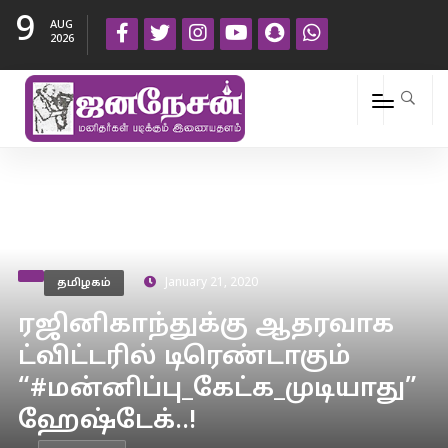
9
AUG
2026
தமிழகம்
January 21, 2020
ரஜினிகாந்துக்கு ஆதரவாக
ட்விட்டரில் டிரெண்டாகும்
“#மன்னிப்பு_கேட்க_முடியாது”
ஹேஷ்டேக்..!