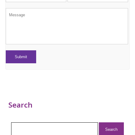
Search
Search
for: