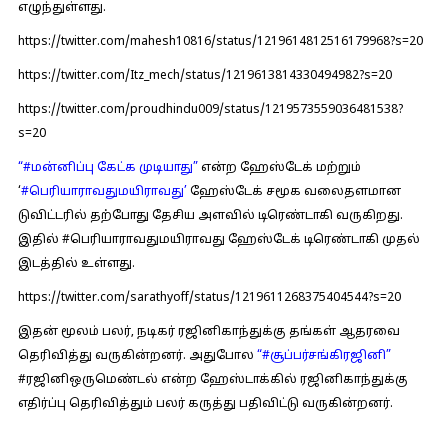
எழுந்துள்ளது.
https://twitter.com/mahesh10816/status/1219614812516179968?s=20
https://twitter.com/Itz_mech/status/1219613814330494982?s=20
https://twitter.com/proudhindu009/status/1219573559036481538?
s=20
“#மன்னிப்பு கேட்க முடியாது”
என்ற ஹேஸ்டேக் மற்றும்
‘
#பெரியாராவதுமயிராவது’
ஹேஸ்டேக் சமூக வலைதளமான
டுவிட்டரில் தற்போது தேசிய அளவில் டிரெண்டாகி வருகிறது.
இதில் #பெரியாராவதுமயிராவது ஹேஸ்டேக் டிரெண்டாகி முதல்
இடத்தில் உள்ளது.
https://twitter.com/sarathyoff/status/1219611268375404544?s=20
இதன் மூலம் பலர், நடிகர் ரஜினிகாந்துக்கு தங்கள் ஆதரவை
தெரிவித்து வருகின்றனர். அதுபோல
“#சூப்பர்சங்கிரஜினி”
#ரஜினிஒருமெண்டல்
என்ற ஹேஸ்டாக்கில் ரஜினிகாந்துக்கு
எதிர்ப்பு தெரிவித்தும் பலர் கருத்து பதிவிட்டு வருகின்றனர்.