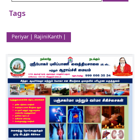
Tags
Periyar | RajiniKanth |