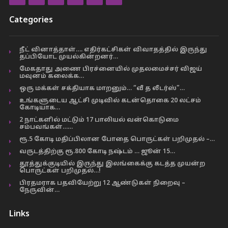
Categories
நீட் வினாத்தாள்…. எதிர்கட்சிகள் விவாதத்தில் இருந்து
தப்பியோட முயல்கின்றனர்…
மேகதாது அணை பிரச்னையில் முதலமைச்சர் விஜய்
மவுனம் கலைக்க…
ஒரு மக்கள் சக்தியாக மாறனும்… “வீ த லீடர்ஸ்”…
உங்களுடைய ஆட்சி முடிவில் கடன்தொகை 20 லட்சம்
கோடியாக…
2 நாட்களில் மட்டும் 17 பாலியல் வன்கொடுமை
சம்பவங்கள்……
ரூ.5 கோடி மதிப்பிலான போதை பொருட்கள் பறிமுதல் –…
வருடத்திற்கு ரூ.800 கோடி நஷ்டம் … ஜூன் 15…
தூத்துக்குடியில் இருந்து இலங்கைக்கு கடத்த முயன்ற
பொருட்கள் பறிமுதல்…!
பிரதமராக பதவியேற்று 12 ஆண்டுகள் நிறைவு –
நேருவின்…
Links