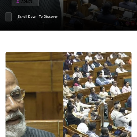
ADMIN
Scroll Down To Discover