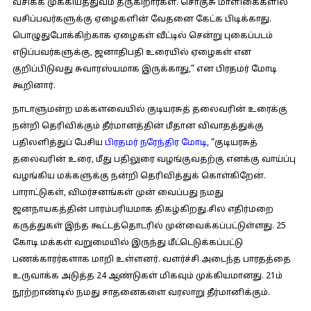
வசிக்க முக்கியத்துவம் தருகிறார்கள். சொகுசு மாளிகைகளில்
வசிப்பவர்களுக்கு ஏழைகளின் வேதனை கேட்க பிடிக்காது.
பொழுதுபோக்கிற்காக ஏழைகள் வீட்டில் சென்று புகைப்படம்
எடுப்பவர்களுக்கு, ஜனாதிபதி உரையில் ஏழைகள் என
குறிப்பிடுவது சுவாரஸ்யமாக இருக்காது,” என பிரதமர் மோடி
கூறினார்.
நாடாளுமன்ற மக்களவையில் குடியரசுத் தலைவரின் உரைக்கு
நன்றி தெரிவிக்கும் தீர்மானத்தின் மீதான விவாதத்துக்கு
பதிலளித்துப் பேசிய ​​
பிரதமர் நரேந்திர மோடி
, “குடியரசுத்
தலைவரின் உரை, மீது பதிலுரை வழங்குவதற்கு எனக்கு வாய்ப்பு
வழங்கிய மக்களுக்கு நன்றி தெரிவித்துக் கொள்கிறேன்.
பாராட்டுகள், விமர்சனங்கள் முன் வைப்பது நமது
ஜனநாயகத்தின் பாரம்பரியமாக திகழ்கிறது.சில எதிர்மறை
கருத்துகள் இந்த கூட்டத்தொடரில் முன்வைக்கப்பட்டுள்ளது. 25
கோடி மக்கள் வறுமையில் இருந்து மீட்டெடுக்கப்பட்டு
பணக்காரர்களாக மாறி உள்ளனர். வளர்ச்சி அடைந்த பாரதத்தை
உருவாக்க அடுத்த 24 ஆண்டுகள் மிகவும் முக்கியமானது. 21ம்
நூற்றாண்டில் நமது சாதனைகளை வரலாறு தீர்மானிக்கும்.