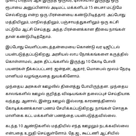
முன்பு பிரதமர் ஆக இருந்த ஒருவர், டில்லியில் இருந்து ஒரு
ரூபாயை அனுப்பினால் அடிமட்ட மக்களிடம் 15 பைசா மட்டுமே
செல்கிறது என்ற ஒரு பிரச்னையை கண்டுபிடித்தார். அப்போது
மத்தியிலும், மாநிலத்திலும், பஞ்சாயத்துகளிலும் ஒரு கட்சி
மட்டுமே ஆட்சி செய்தது. அந்த பிரச்னைக்கான தீர்வை நாங்கள்
தான் கண்டுபிடித்தோம்.
இப்போது வெளிப்படைத்தன்மையை கொண்டு வர டிஜிட்டல்
பயன்படுத்தப்படுகிறது. அரசியல் லாப நோக்கங்களை கருத்தில்
கொள்ளாமல், அரசு திட்டங்களில் இருந்து 10 கோடி போலி
பயனர்கள் நீக்கப்பட்டனர். ஜன்தன், ஆதார், மொபைல் மூலம் நேரடி
மானியம் வழங்குவதை துவக்கினோம்.
முந்தைய அரசுகள் ஊழலில் திளைத்து போயிருந்தன. முந்தைய
காலங்களில் ஊழல் குறித்த விஷயங்கள் தலைப்புச் செய்தியாக
வந்தது. ஆனால், இன்று ஊழல் இல்லாத காரணத்தினால்
கோடிக்கணக்கான பணம் சேமிக்கப்படுகிறது. நாங்கள் சொகுசு
மாளிகை கட்ட மக்களின் பணத்தை பயன்படுத்தவில்லை.
கடந்த 10 ஆண்டுகளில் மத்தியில் எந்த ஊழலும் நடக்கவில்லை
என்பதை உறுதி செய்துள்ளோம். தே.ஜ., கூட்டணி ஆட்சியில்