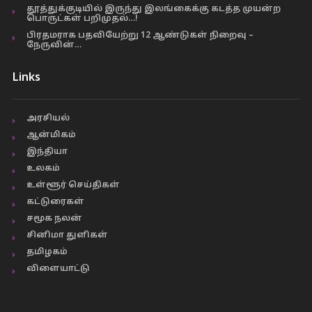
தூத்துக்குடியில் இருந்து இலங்கைக்கு கடத்த முயன்ற
பொருட்கள் பறிமுதல்…!
பிரதமராக பதவியேற்று 12 ஆண்டுகள் நிறைவு –
நேருவின்…
Links
அரசியல்
ஆன்மிகம்
இந்தியா
உலகம்
உள்ளூர் செய்திகள்
கட்டுரைகள்
சமூக நலன்
சினிமா துளிகள்
தமிழகம்
விளையாட்டு