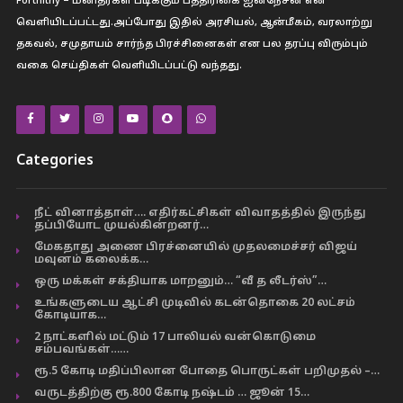
Fortnithy – மனிதர்கள் படிக்கும் பத்திரிகை ஐனநேசன் என
வெளியிடப்பட்டது.அப்போது இதில் அரசியல், ஆன்மீகம், வரலாற்று
தகவல், சமுதாயம் சார்ந்த பிரச்சினைகள் என பல தரப்பு விரும்பும்
வகை செய்திகள் வெளியிடப்பட்டு வந்தது.
Categories
நீட் வினாத்தாள்…. எதிர்கட்சிகள் விவாதத்தில் இருந்து
தப்பியோட முயல்கின்றனர்…
மேகதாது அணை பிரச்னையில் முதலமைச்சர் விஜய்
மவுனம் கலைக்க…
ஒரு மக்கள் சக்தியாக மாறனும்… “வீ த லீடர்ஸ்”…
உங்களுடைய ஆட்சி முடிவில் கடன்தொகை 20 லட்சம்
கோடியாக…
2 நாட்களில் மட்டும் 17 பாலியல் வன்கொடுமை
சம்பவங்கள்……
ரூ.5 கோடி மதிப்பிலான போதை பொருட்கள் பறிமுதல் –…
வருடத்திற்கு ரூ.800 கோடி நஷ்டம் … ஜூன் 15…