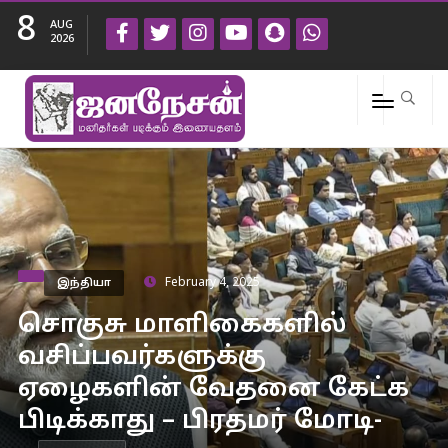
8
AUG
2026
இந்தியா
February 4, 2025
சொகுசு மாளிகைகளில்
வசிப்பவர்களுக்கு
ஏழைகளின் வேதனை கேட்க
பிடிக்காது – பிரதமர் மோடி-