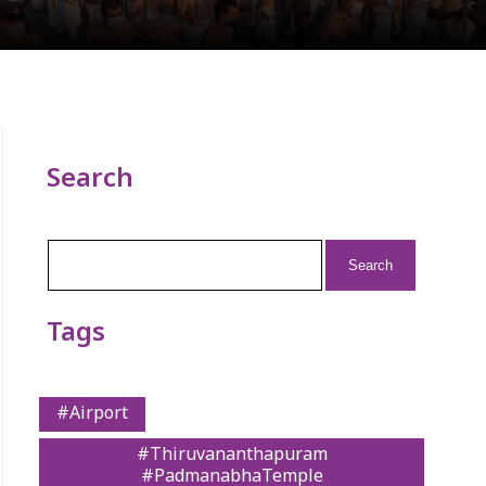
Search
Search
for:
Tags
#Airport
#Thiruvananthapuram
#PadmanabhaTemple