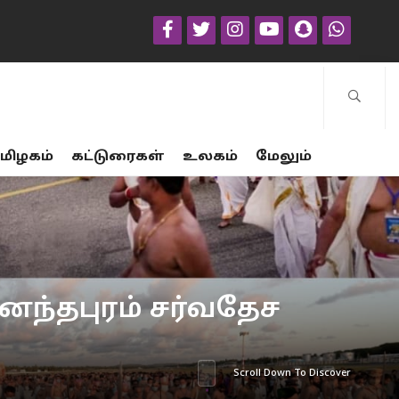
மிழகம்
கட்டுரைகள்
உலகம்
மேலும்
னந்தபுரம் சர்வதேச
Scroll Down To Discover