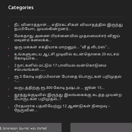
Categories
நீட் வினாத்தாள்…. எதிர்கட்சிகள் விவாதத்தில் இருந்து
தப்பியோட முயல்கின்றனர்…
மேகதாது அணை பிரச்னையில் முதலமைச்சர் விஜய்
மவுனம் கலைக்க…
ஒரு மக்கள் சக்தியாக மாறனும்… “வீ த லீடர்ஸ்”…
உங்களுடைய ஆட்சி முடிவில் கடன்தொகை 20 லட்சம்
கோடியாக…
2 நாட்களில் மட்டும் 17 பாலியல் வன்கொடுமை
சம்பவங்கள்……
ரூ.5 கோடி மதிப்பிலான போதை பொருட்கள் பறிமுதல்
–…
வருடத்திற்கு ரூ.800 கோடி நஷ்டம் … ஜூன் 15…
தூத்துக்குடியில் இருந்து இலங்கைக்கு கடத்த முயன்ற
பொருட்கள் பறிமுதல்…!
பிரதமராக பதவியேற்று 12 ஆண்டுகள் நிறைவு –
நேருவின்…