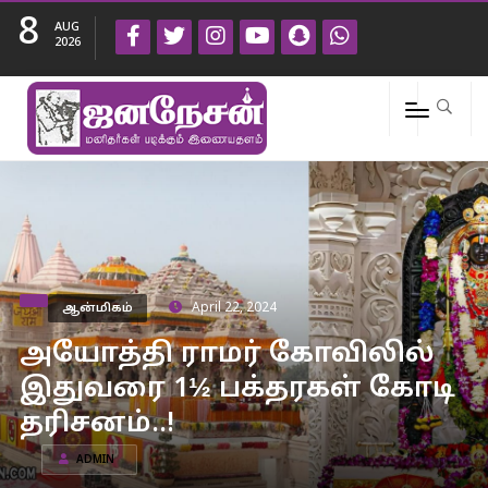
8
AUG
2026
ஆன்மிகம்
April 22, 2024
அயோத்தி ராமர் கோவிலில்
இதுவரை 1½ பக்தரகள் கோடி
தரிசனம்..!
ADMIN