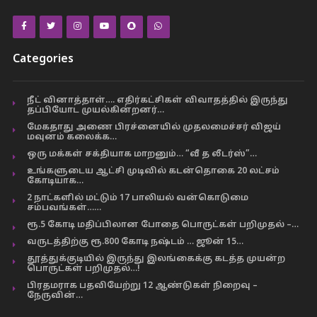
Categories
நீட் வினாத்தாள்…. எதிர்கட்சிகள் விவாதத்தில் இருந்து
தப்பியோட முயல்கின்றனர்…
மேகதாது அணை பிரச்னையில் முதலமைச்சர் விஜய்
மவுனம் கலைக்க…
ஒரு மக்கள் சக்தியாக மாறனும்… “வீ த லீடர்ஸ்”…
உங்களுடைய ஆட்சி முடிவில் கடன்தொகை 20 லட்சம்
கோடியாக…
2 நாட்களில் மட்டும் 17 பாலியல் வன்கொடுமை
சம்பவங்கள்……
ரூ.5 கோடி மதிப்பிலான போதை பொருட்கள் பறிமுதல் –…
வருடத்திற்கு ரூ.800 கோடி நஷ்டம் … ஜூன் 15…
தூத்துக்குடியில் இருந்து இலங்கைக்கு கடத்த முயன்ற
பொருட்கள் பறிமுதல்…!
பிரதமராக பதவியேற்று 12 ஆண்டுகள் நிறைவு –
நேருவின்…