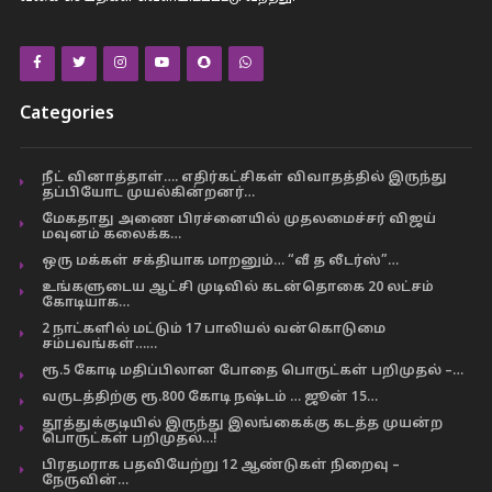
Categories
நீட் வினாத்தாள்…. எதிர்கட்சிகள் விவாதத்தில் இருந்து
தப்பியோட முயல்கின்றனர்…
மேகதாது அணை பிரச்னையில் முதலமைச்சர் விஜய்
மவுனம் கலைக்க…
ஒரு மக்கள் சக்தியாக மாறனும்… “வீ த லீடர்ஸ்”…
உங்களுடைய ஆட்சி முடிவில் கடன்தொகை 20 லட்சம்
கோடியாக…
2 நாட்களில் மட்டும் 17 பாலியல் வன்கொடுமை
சம்பவங்கள்……
ரூ.5 கோடி மதிப்பிலான போதை பொருட்கள் பறிமுதல் –…
வருடத்திற்கு ரூ.800 கோடி நஷ்டம் … ஜூன் 15…
தூத்துக்குடியில் இருந்து இலங்கைக்கு கடத்த முயன்ற
பொருட்கள் பறிமுதல்…!
பிரதமராக பதவியேற்று 12 ஆண்டுகள் நிறைவு –
நேருவின்…