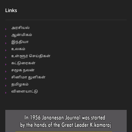
Links
அரசியல்
ஆன்மிகம்
இந்தியா
உலகம்
உள்ளூர் செய்திகள்
கட்டுரைகள்
சமூக நலன்
சினிமா துளிகள்
தமிழகம்
விளையாட்டு