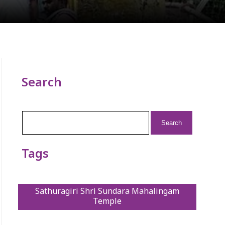
Search
Search
for:
Tags
Sathuragiri Shri Sundara Mahalingam
Temple