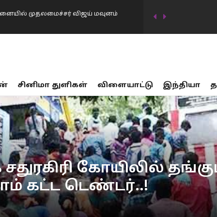
ாறனும்… “வீ த லீடர்ஸ்” உறுப்பினர்கள்
டிவில் கடன்தொகை 20 லட்சம் கோடியாக
ன்
சினிமா துளிகள்
விளையாட்டு
இந்தியா
த
…
17 பாலியல் வன்கொடுமை சம்பவங்கள்… சட்டம்
ர்கட்சிகள் விவாதத்தில் இருந்து தப்பியோட
ிய அமைச்சர் கிரண்…
னையில் முதலமைச்சர் விஜய் மவுனம்
சதுரகிரி கோயிலில் தங்கும்
் கட்ட டெண்டர்..!
திமுக…