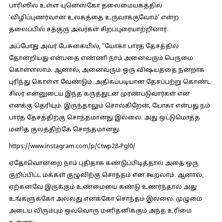
பாரிஸில் உள்ள யுனெஸ்கோ தலைமையகத்தில்
‘விழிப்புணர்வான உலகத்தை உருவாக்குவோம்’ என்ற
தலைப்பில் சத்குரு அவர்கள் சிறப்புரையாற்றினார்.
அப்போது அவர் பேசுகையில், “யோகா பாரத தேசத்தில்
தோன்றியது என்பதை எண்ணி நாம் அனைவரும் பெருமை
கொள்ளலாம். ஆனால், அனைவரும் ஒரு விஷயத்தை நன்றாக
புரிந்து கொள்ள வேண்டும். அதிகப்படியான தேசப்பற்று கொண்ட
சிலர் என்னுடைய இந்த கருத்துடன் முரண்படுவார்கள் என
எனக்கு தெரியும். இருந்தாலும் சொல்கிறேன், யோகா என்பது நம்
பாரத தேசத்திற்கு சொந்தமானது இல்லை. அது ஒட்டுமொத்த
மனித குலத்திற்கே சொந்தமானது.
https://www.instagram.com/p/Ctwp28-Pgl0/
ஏதோவொன்றை நாம் புதிதாக கண்டுப்பிடித்தால் அதை ஒரு
குறிப்பிட்ட மக்கள் குழுவிற்கு சொந்தம் என கூறலாம். ஆனால்,
ஏற்கனவே இருக்கும் உண்மையை கண்டு உணர்ந்தால் அது
உங்களுக்கோ அல்லது எனக்கோ சொந்தம் இல்லை. முழுமை
அடைய விரும்பும் ஒவ்வொரு மனிதனிக்கும் அந்த உரிமை