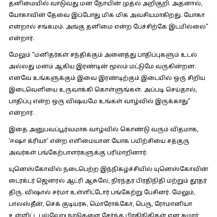
தனிமையில் வாடுவது மன நோயின் முத்ல் அறிகுறி. அதனால்,
யோகாவின் தேவை இப்போது மிக மிக அவசியமாகிறது. யோகா
என்றால் சங்கமம். அங்கு தனிமை என்ற பேச்சிற்கே இடமில்லை”
என்றார்.
மேலும் “மனிதர்கள் சந்திக்கும் அனைத்து பாதிப்புகளும் உடல்
அல்லது மனம் ஆகிய இரண்டின் மூலம் மட்டுமே வருகின்றன.
எனவே உங்களுக்கும் இவை இரண்டிற்கும் இடையில் ஒரு சிறிய
இடைவெளியை உருவாக்கி கொள்ளுங்கள். அப்படி செய்தால்,
பாதிப்பு என்ற ஒரு விஷயமே உங்கள் வாழ்வில் இருக்காது”
என்றார்.
இதை அனுபவப்பூர்வமாக வாழ்வில் கொண்டு வரும் விதமாக,
‘ஈஷா க்ரியா’ என்ற எளிமையான யோக பயிற்சியை சத்குரு
அவர்கள் பங்கேற்பாளர்களுக்கு பரிமாறினார்.
யுனெஸ்கோவில் நடைபெற்ற இந்நிகழ்ச்சியில் யுனெஸ்கோவின்
டைரக்டர் ஜெனரல் ஆட்ரி ஆசுலே, நிரந்தர பிரதிநிதி மற்றும் தூதர்
திரு. விஷால் சர்மா உள்ளிட்டோர் பங்கேற்று பேசினர். மேலும்,
பாலஸ்தீன், செக் குடியரசு, மொரோக்கோ, பெரு, ரோமானியா
உள்ளிட்ட பல்வேறு நாடுகளை சேர்ந்த பிரதிநிதிகள் என சுமார்