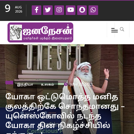
9
AUG
2026
இந்தியா
உலகம்
June 22, 2023
யோகா ஒட்டுமொத்த மனித
குலத்திற்கே சொந்தமானது –
யுனெஸ்கோவில் நடந்த
யோகா தின நிகழ்ச்சியில்