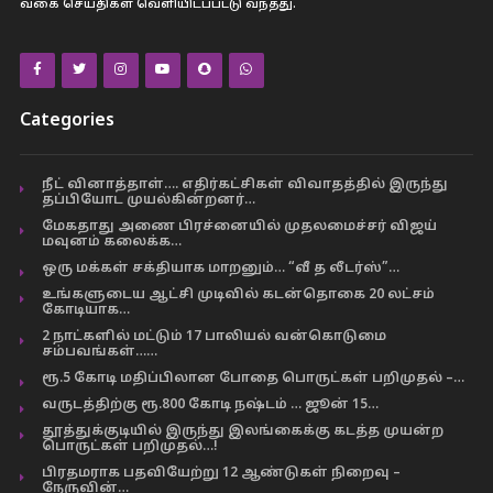
வகை செய்திகள் வெளியிடப்பட்டு வந்தது.
Categories
நீட் வினாத்தாள்…. எதிர்கட்சிகள் விவாதத்தில் இருந்து
தப்பியோட முயல்கின்றனர்…
மேகதாது அணை பிரச்னையில் முதலமைச்சர் விஜய்
மவுனம் கலைக்க…
ஒரு மக்கள் சக்தியாக மாறனும்… “வீ த லீடர்ஸ்”…
உங்களுடைய ஆட்சி முடிவில் கடன்தொகை 20 லட்சம்
கோடியாக…
2 நாட்களில் மட்டும் 17 பாலியல் வன்கொடுமை
சம்பவங்கள்……
ரூ.5 கோடி மதிப்பிலான போதை பொருட்கள் பறிமுதல் –…
வருடத்திற்கு ரூ.800 கோடி நஷ்டம் … ஜூன் 15…
தூத்துக்குடியில் இருந்து இலங்கைக்கு கடத்த முயன்ற
பொருட்கள் பறிமுதல்…!
பிரதமராக பதவியேற்று 12 ஆண்டுகள் நிறைவு –
நேருவின்…