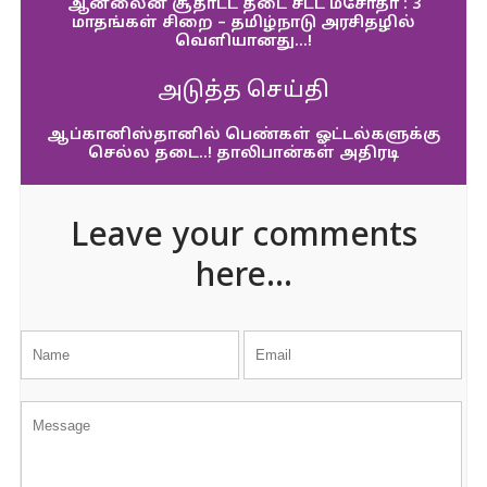
ஆன்லைன் சூதாட்ட தடை சட்ட மசோதா : 3
மாதங்கள் சிறை – தமிழ்நாடு அரசிதழில்
வெளியானது…!
அடுத்த செய்தி
ஆப்கானிஸ்தானில் பெண்கள் ஓட்டல்களுக்கு
செல்ல தடை..! தாலிபான்கள் அதிரடி
Leave your comments
here...