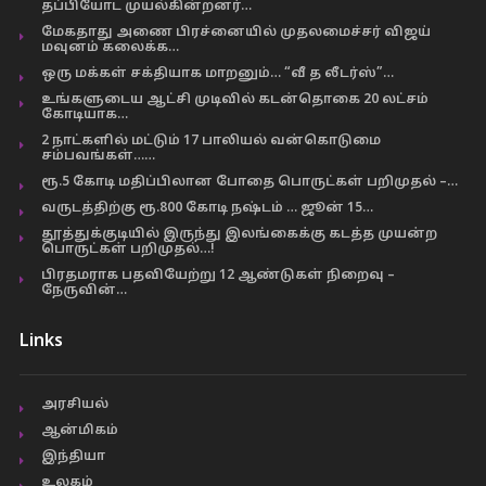
தப்பியோட முயல்கின்றனர்…
மேகதாது அணை பிரச்னையில் முதலமைச்சர் விஜய்
மவுனம் கலைக்க…
ஒரு மக்கள் சக்தியாக மாறனும்… “வீ த லீடர்ஸ்”…
உங்களுடைய ஆட்சி முடிவில் கடன்தொகை 20 லட்சம்
கோடியாக…
2 நாட்களில் மட்டும் 17 பாலியல் வன்கொடுமை
சம்பவங்கள்……
ரூ.5 கோடி மதிப்பிலான போதை பொருட்கள் பறிமுதல் –…
வருடத்திற்கு ரூ.800 கோடி நஷ்டம் … ஜூன் 15…
தூத்துக்குடியில் இருந்து இலங்கைக்கு கடத்த முயன்ற
பொருட்கள் பறிமுதல்…!
பிரதமராக பதவியேற்று 12 ஆண்டுகள் நிறைவு –
நேருவின்…
Links
அரசியல்
ஆன்மிகம்
இந்தியா
உலகம்