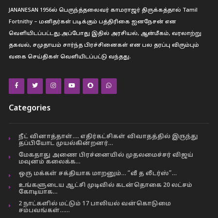
JANANESAN 1956ல் பெருந்த்தலைவர் காமராஜர் திருக்கத்தால் Tamil
Fortnithy – மனிதர்கள் படிக்கும் பத்திரிகை ஐனநேசன் என
வெளியிடப்பட்டது.அப்போது இதில் அரசியல், ஆன்மீகம், வரலாற்று
தகவல், சமுதாயம் சார்ந்த பிரச்சினைகள் என பல தரப்பு விரும்பும்
வகை செய்திகள் வெளியிடப்பட்டு வந்தது.
Categories
நீட் வினாத்தாள்…. எதிர்கட்சிகள் விவாதத்தில் இருந்து
தப்பியோட முயல்கின்றனர்…
மேகதாது அணை பிரச்னையில் முதலமைச்சர் விஜய்
மவுனம் கலைக்க…
ஒரு மக்கள் சக்தியாக மாறனும்… “வீ த லீடர்ஸ்”…
உங்களுடைய ஆட்சி முடிவில் கடன்தொகை 20 லட்சம்
கோடியாக…
2 நாட்களில் மட்டும் 17 பாலியல் வன்கொடுமை
சம்பவங்கள்……