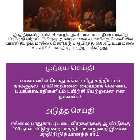
தீபத்திருவிழாவின் சிகர நிகழ்ச்சியான மகா தீபம் வருகிற
10ந்தேதி ஏற்றப்படுகிறது. அன்று காலை 4 மணிக்கு கோவிலில்
பரணி தீபமும், மாலை 6 மணிக்கு 2 ஆயிரத்து 668 அடி உயர மலை
உச்சியில் மகாதீபமும் ஏற்றப்படுகிறது.
முந்தய செய்தி
லண்டனில் பொதுமக்கள் மீது கத்தியால்
தாக்குதல் : பாகிஸ்தானை மையமாக கொண்ட
பயங்கரவாதிகளிடம் பயிற்சி பெற்றவன் என
தகவல்..?
அடுத்த செய்தி
எல்லை பாதுகாப்பு படை வீரர்களுக்கு ஆண்டுக்கு
100 நாள் விடுமுறை- மத்திய உள்துறை இணை
மந்திரி நித்யானந்த் ராய்