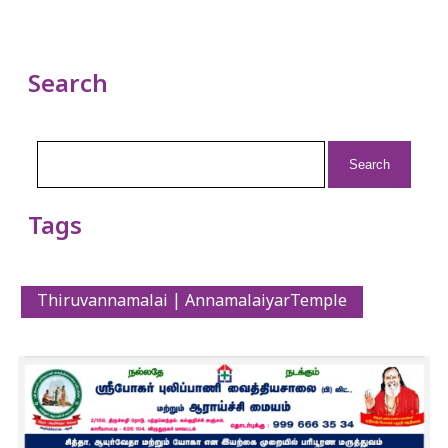
Search
Search
for:
Tags
Thiruvannamalai | AnnamalaiyarTemple