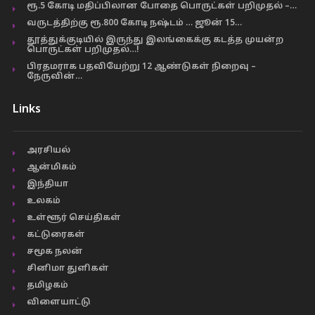
ரூ.5 கோடி மதிப்பிலான போதை பொருட்கள் பறிமுதல் –…
வருடத்திற்கு ரூ.800 கோடி நஷ்டம் … ஜூன் 15…
தூத்துக்குடியில் இருந்து இலங்கைக்கு கடத்த முயன்ற
பொருட்கள் பறிமுதல்…!
பிரதமராக பதவியேற்று 12 ஆண்டுகள் நிறைவு –
நேருவின்…
Links
அரசியல்
ஆன்மிகம்
இந்தியா
உலகம்
உள்ளூர் செய்திகள்
கட்டுரைகள்
சமூக நலன்
சினிமா துளிகள்
தமிழகம்
விளையாட்டு