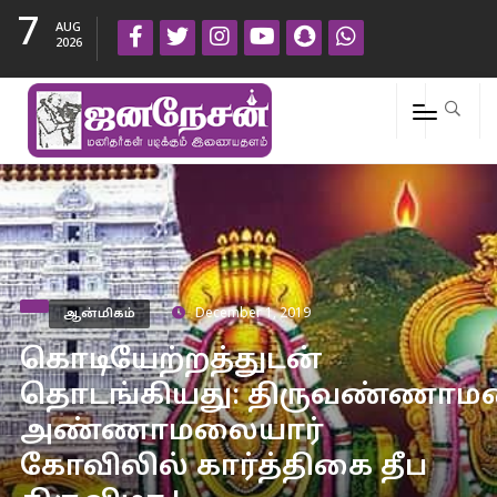
7
AUG
2026
ஆன்மிகம்
December 1, 2019
கொடியேற்றத்துடன்
தொடங்கியது: திருவண்ணாம
அண்ணாமலையார்
கோவிலில் கார்த்திகை தீப