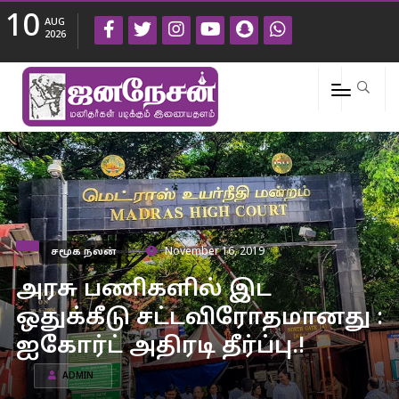
10
AUG
2026
சமூக நலன்
November 16, 2019
அரசு பணிகளில் இட
ஒதுக்கீடு சட்டவிரோதமானது :
ஐகோர்ட் அதிரடி தீர்ப்பு.!
ADMIN