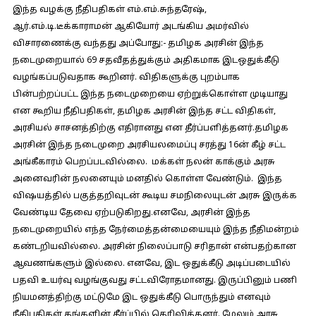
இந்த வழக்கு நீதிபதிகள் எம்.எம்.சுந்தரேஷ்,
ஆர்.எம்.டி.டீக்காராமன் ஆகியோர் அடங்கிய அமர்வில்
விசாரணைக்கு வந்தது அப்போது:-
தமிழக அரசின் இந்த
நடைமுறையால் 69 சதவீதத்துக்கும் அதிகமாக இடஒதுக்கீடு
வழங்கப்படுவதாக கூறினர். விதிகளுக்கு புறம்பாக
பின்பற்றப்பட்ட இந்த நடைமுறையை ஏற்றுக்கொள்ள முடியாது
என கூறிய நீதிபதிகள், தமிழக அரசின் இந்த சட்ட விதிகள்,
அரசியல் சாசனத்திற்கு எதிரானது என தீர்ப்பளித்தனர்.தமிழக
அரசின் இந்த நடைமுறை அரசியலமைப்பு சரத்து 16ன் கீழ் சட்ட
அங்கீகாரம் பெறப்படவில்லை. மக்கள் நலன் காக்கும் அரசு
அனைவரின் நலனையும் மனதில் கொள்ள வேண்டும். இந்த
விஷயத்தில் பகுத்தறிவுடன் கூடிய சமநிலையுடன் அரசு இருக்க
வேண்டிய தேவை ஏற்படுகிறது.எனவே, அரசின் இந்த
நடைமுறையில் எந்த நேர்மைத்தன்மையையும் இந்த நீதிமன்றம்
கண்டறியவில்லை. அரசின் நிலைப்பாடு சரிதான் என்பதற்கான
ஆவணங்களும் இல்லை. எனவே, இட ஒதுக்கீடு அடிப்படையில்
பதவி உயர்வு வழங்குவது சட்டவிரோதமானது. இருப்பினும் பணி
நியமனத்திற்கு மட்டுமே இட ஒதுக்கீடு பொருந்தும் எனவும்
நீதிபதிகள் தங்களின் தீர்ப்பில் தெரிவித்தனர். மேலும் அரசு