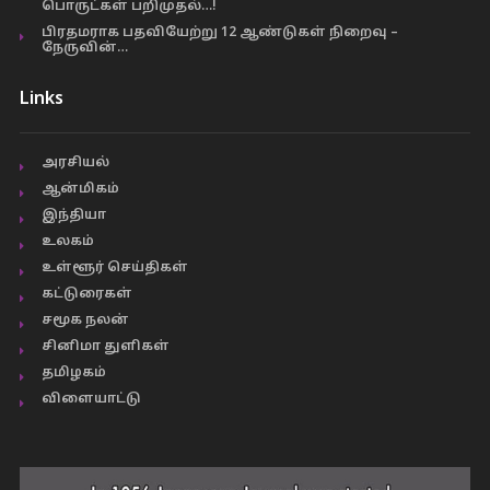
பொருட்கள் பறிமுதல்…!
பிரதமராக பதவியேற்று 12 ஆண்டுகள் நிறைவு –
நேருவின்…
Links
அரசியல்
ஆன்மிகம்
இந்தியா
உலகம்
உள்ளூர் செய்திகள்
கட்டுரைகள்
சமூக நலன்
சினிமா துளிகள்
தமிழகம்
விளையாட்டு