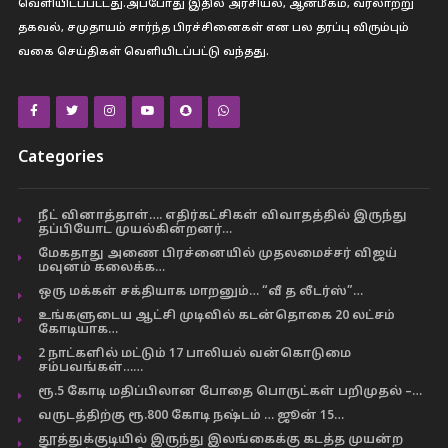
வெளியிடப்பட்டது.அப்போது இதில் அரசியல், ஆன்மீகம், வரலாற்று
தகவல், சமுதாயம் சார்ந்த பிரச்சினைகள் என பல தரப்பு விரும்பும்
வகை செய்திகள் வெளியிடப்பட்டு வந்தது.
Categories
நீட் வினாத்தாள்…. எதிர்கட்சிகள் விவாதத்தில் இருந்து
தப்பியோட முயல்கின்றனர்…
மேகதாது அணை பிரச்னையில் முதலமைச்சர் விஜய்
மவுனம் கலைக்க…
ஒரு மக்கள் சக்தியாக மாறனும்… “வீ த லீடர்ஸ்”…
உங்களுடைய ஆட்சி முடிவில் கடன்தொகை 20 லட்சம்
கோடியாக…
2 நாட்களில் மட்டும் 17 பாலியல் வன்கொடுமை
சம்பவங்கள்……
ரூ.5 கோடி மதிப்பிலான போதை பொருட்கள் பறிமுதல் –…
வருடத்திற்கு ரூ.800 கோடி நஷ்டம் … ஜூன் 15…
தூத்துக்குடியில் இருந்து இலங்கைக்கு கடத்த முயன்ற