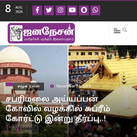
8
AUG
2026
சமூக நலன்
November 14, 2019
சபரிமலை அய்யப்பன்
கோவில் வழக்கில் சுப்ரீம்
கோர்ட்டு இன்று தீர்ப்பு..!
ADMIN