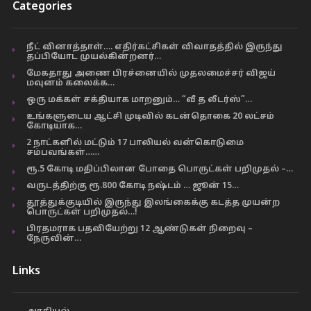
Categories
நீட் வினாத்தாள்…. எதிர்கட்சிகள் விவாதத்தில் இருந்து
தப்பியோட முயல்கின்றனர்…
மேகதாது அணை பிரச்னையில் முதலமைச்சர் விஜய்
மவுனம் கலைக்க…
ஒரு மக்கள் சக்தியாக மாறனும்… “வீ த லீடர்ஸ்”…
உங்களுடைய ஆட்சி முடிவில் கடன்தொகை 20 லட்சம்
கோடியாக…
2 நாட்களில் மட்டும் 17 பாலியல் வன்கொடுமை
சம்பவங்கள்……
ரூ.5 கோடி மதிப்பிலான போதை பொருட்கள் பறிமுதல் –…
வருடத்திற்கு ரூ.800 கோடி நஷ்டம் … ஜூன் 15…
தூத்துக்குடியில் இருந்து இலங்கைக்கு கடத்த முயன்ற
பொருட்கள் பறிமுதல்…!
பிரதமராக பதவியேற்று 12 ஆண்டுகள் நிறைவு –
நேருவின்…
Links