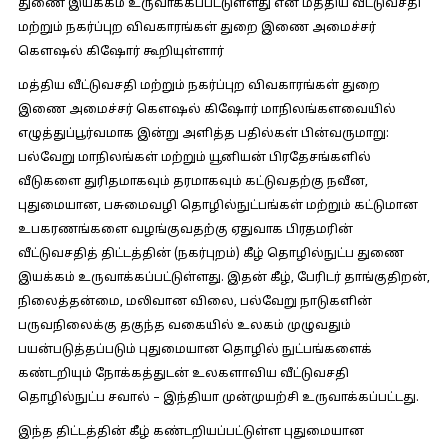
துணை இயக்கம் உருவாக்கப்பட்டுள்ளது என மத்திய வீட்டுவசதி
மற்றும் நகர்ப்புற விவகாரங்கள் துறை இணை அமைச்சர்
கௌஷல் கிஷோர் கூறியுள்ளார்
மத்திய வீட்டுவசதி மற்றும் நகர்ப்புற விவகாரங்கள் துறை
இணை அமைச்சர் கௌஷல் கிஷோர் மாநிலங்களவையில்
எழுத்துப்பூர்வமாக இன்று அளித்த பதில்கள் பின்வருமாறு:
பல்வேறு மாநிலங்கள் மற்றும் யூனியன் பிரதேசங்களில்
வீடுகளை துரிதமாகவும் தரமாகவும் கட்டுவதற்கு நவீன,
புதுமையான, பசுமைவழி தொழில்நுட்பங்கள் மற்றும் கட்டுமான
உபகரணங்களை வழங்குவதற்கு ஏதுவாக பிரதமரின்
வீட்டுவசதித் திட்டத்தின் (நகர்புறம்) கீழ் தொழில்நுட்ப துணை
இயக்கம் உருவாக்கப்பட்டுள்ளது. இதன் கீழ், பேரிடர் தாங்குதிறன்,
நிலைத்தன்மை, மலிவான விலை, பல்வேறு நாடுகளின்
பருவநிலைக்கு தகுந்த வகையில் உலகம் முழுவதும்
பயன்படுத்தப்படும் புதுமையான தொழில் நுட்பங்களைக்
கண்டறியும் நோக்கத்துடன் உலகளாவிய வீட்டுவசதி
தொழில்நுட்ப சவால் – இந்தியா முன்முயற்சி உருவாக்கப்பட்டது.
இந்த திட்டத்தின் கீழ் கண்டறியப்பட்டுள்ள புதுமையான