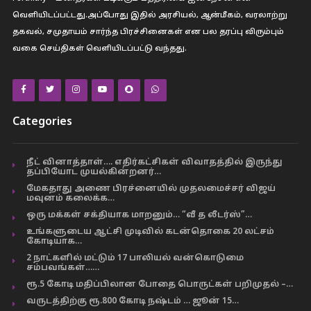
வெளியிடப்பட்டது.அப்போது இதில் அரசியல், ஆன்மீகம், வரலாற்று
தகவல், சமுதாயம் சார்ந்த பிரச்சினைகள் என பல தரப்பு விரும்பும்
வகை செய்திகள் வெளியிடப்பட்டு வந்தது.
Categories
நீட் வினாத்தாள்…. எதிர்கட்சிகள் விவாதத்தில் இருந்து
தப்பியோட முயல்கின்றனர்…
மேகதாது அணை பிரச்னையில் முதலமைச்சர் விஜய்
மவுனம் கலைக்க…
ஒரு மக்கள் சக்தியாக மாறனும்… “வீ த லீடர்ஸ்”…
உங்களுடைய ஆட்சி முடிவில் கடன்தொகை 20 லட்சம்
கோடியாக…
2 நாட்களில் மட்டும் 17 பாலியல் வன்கொடுமை
சம்பவங்கள்……
ரூ.5 கோடி மதிப்பிலான போதை பொருட்கள் பறிமுதல் –…
வருடத்திற்கு ரூ.800 கோடி நஷ்டம் … ஜூன் 15…