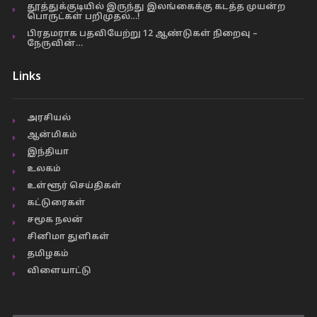
தூத்துக்குடியில் இருந்து இலங்கைக்கு கடத்த முயன்ற
பொருட்கள் பறிமுதல்…!
பிரதமராக பதவியேற்று 12 ஆண்டுகள் நிறைவு –
நேருவின்…
Links
அரசியல்
ஆன்மிகம்
இந்தியா
உலகம்
உள்ளூர் செய்திகள்
கட்டுரைகள்
சமூக நலன்
சினிமா துளிகள்
தமிழகம்
விளையாட்டு