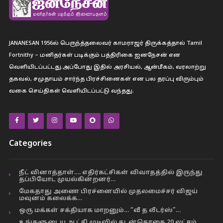
JANANESAN 1956ல் பெருந்த்தலைவர் காமராஜர் திருக்கத்தால் Tamil
Fortnithy – மனிதர்கள் படிக்கும் பத்திரிகை ஐனநேசன் என
வெளியிடப்பட்டது.அப்போது இதில் அரசியல், ஆன்மீகம், வரலாற்று
தகவல், சமுதாயம் சார்ந்த பிரச்சினைகள் என பல தரப்பு விரும்பும்
வகை செய்திகள் வெளியிடப்பட்டு வந்தது.
Categories
நீட் வினாத்தாள்…. எதிர்கட்சிகள் விவாதத்தில் இருந்து
தப்பியோட முயல்கின்றனர்…
மேகதாது அணை பிரச்னையில் முதலமைச்சர் விஜய்
மவுனம் கலைக்க…
ஒரு மக்கள் சக்தியாக மாறனும்… “வீ த லீடர்ஸ்”…
உங்களுடைய ஆட்சி முடிவில் கடன்தொகை 20 லட்சம்