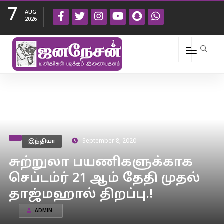
7
AUG
2026
இந்தியா
September 8, 2020
சுற்றுலா பயணிகளுக்காக
செப்டம்ர் 21 ஆம் தேதி முதல்
தாஜ்மஹால் திறப்பு.!
ADMIN