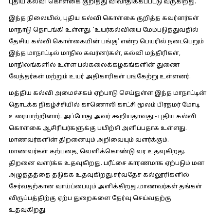
புதிய கல்வி கொள்கை குறித்து விவாதிக்கப்பட்டு வருகிறது.
இந்த நிலையில், புதிய கல்வி கொள்கை குறித்த கவர்னர்கள்
மாநாடு தொடங்கி உள்ளது. ‘உயர்கல்வியை மேம்படுத்துவதில்
தேசிய கல்வி கொள்கையின் பங்கு’ என்ற பெயரில் நடைபெறும்
இந்த மாநாட்டில் மாநில கவர்னர்கள், கல்வி மந்திரிகள்,
மாநிலங்களில் உள்ள பல்கலைக்கழகங்களின் துணை
வேந்தர்கள் மற்றும் உயர் அதிகாரிகள் பங்கேற்று உள்ளனர்.
மத்திய கல்வி அமைச்சகம் ஏற்பாடு செய்துள்ள இந்த மாநாட்டின்
தொடக்க நிகழ்ச்சியில் காணொலி காட்சி மூலம் பிரதமர் மோடி
உரையாற்றினார். அப்போது அவர் கூறியதாவது:- புதிய கல்வி
கொள்கை ஆசிரியர்களுக்கு பயிற்சி அளிப்பதாக உள்ளது.
மாணவர்களின் திறனையும் அறிவையும் வளர்க்கும்.
மாணவர்கள் கற்பதை, வெளிக்கொண்டு வர உதவுகிறது.
திறனை வளர்க்க உதவுகிறது. பரீட்சை காரணமாக ஏற்படும் மன
அழுத்தத்தை தடுக்க உதவுகிறது.சர்வதேச கல்லூரிகளில்
சேர்வதற்கான வாய்ப்பையும் அளிக்கிறது.மாணவர்கள் தங்கள்
விருப்பத்திற்கு ஏற்ப துறைகளை தேர்வு செய்வதற்கு
உதவுகிறது.