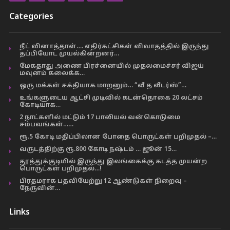
Categories
நீட் வினாத்தாள்…. எதிர்கட்சிகள் விவாதத்தில் இருந்து
தப்பியோட முயல்கின்றனர்…
மேகதாது அணை பிரச்னையில் முதலமைச்சர் விஜய்
மவுனம் கலைக்க…
ஒரு மக்கள் சக்தியாக மாறனும்… “வீ த லீடர்ஸ்”…
உங்களுடைய ஆட்சி முடிவில் கடன்தொகை 20 லட்சம்
கோடியாக…
2 நாட்களில் மட்டும் 17 பாலியல் வன்கொடுமை
சம்பவங்கள்……
ரூ.5 கோடி மதிப்பிலான போதை பொருட்கள் பறிமுதல் –…
வருடத்திற்கு ரூ.800 கோடி நஷ்டம் … ஜூன் 15…
தூத்துக்குடியில் இருந்து இலங்கைக்கு கடத்த முயன்ற
பொருட்கள் பறிமுதல்…!
பிரதமராக பதவியேற்று 12 ஆண்டுகள் நிறைவு –
நேருவின்…
Links