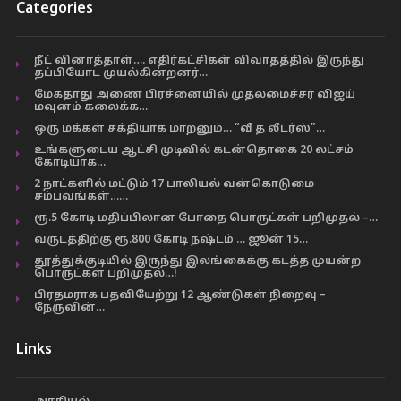
Categories
நீட் வினாத்தாள்…. எதிர்கட்சிகள் விவாதத்தில் இருந்து
தப்பியோட முயல்கின்றனர்…
மேகதாது அணை பிரச்னையில் முதலமைச்சர் விஜய்
மவுனம் கலைக்க…
ஒரு மக்கள் சக்தியாக மாறனும்… “வீ த லீடர்ஸ்”…
உங்களுடைய ஆட்சி முடிவில் கடன்தொகை 20 லட்சம்
கோடியாக…
2 நாட்களில் மட்டும் 17 பாலியல் வன்கொடுமை
சம்பவங்கள்……
ரூ.5 கோடி மதிப்பிலான போதை பொருட்கள் பறிமுதல் –…
வருடத்திற்கு ரூ.800 கோடி நஷ்டம் … ஜூன் 15…
தூத்துக்குடியில் இருந்து இலங்கைக்கு கடத்த முயன்ற
பொருட்கள் பறிமுதல்…!
பிரதமராக பதவியேற்று 12 ஆண்டுகள் நிறைவு –
நேருவின்…
Links