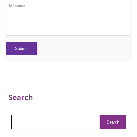
Search
Search
for: