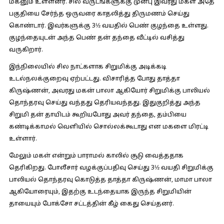
மகனும் உள்ளனர். சில வருடங்களுக்கு முன்பு இவரது மகள் அதே
பகுதியை சேர்ந்த ஒருவரை காதலித்து திருமணம் செய்து
கொண்டார். இவர்களுக்கு 3½ வயதில் பெண் குழந்தை உள்ளது.
குழந்தையுடன் அந்த பெண் தன் தந்தை வீட்டில் வசித்து
வருகிறார்.
இந்நிலையில் சில நாட்களாக சிறுமிக்கு அடிக்கடி
உடல்நலக்குறைவு ஏற்பட்டது. விசாரித்த போது தாத்தா
கிருஷ்ணன், அவரது மகன் பாலா ஆகியோர் சிறுமிக்கு பாலியல்
தொந்தரவு செய்து வந்தது தெரியவந்தது. இதுகுறித்து அந்த
சிறுமி தன் தாயிடம் கூறியபோது அவர் தந்தை, தம்பியை
கண்டிக்காமல் வெளியில் சொல்லக்கூடாது என மகளை மிரட்டி
உள்ளார்.
மேலும் மகள் என்றும் பாராமல் காலில் சூடு வைத்ததாக
தெரிகிறது. போலீசார் வழக்குப்பதிவு செய்து 3½ வயதி சிறுமிக்கு
பாலியல் தொந்தரவு கொடுத்த தாத்தா கிருஷ்ணன், மாமா பாலா
ஆகியோரையும், இதற்கு உடந்தையாக இருந்த சிறுமியின்
தாயையும் போக்சோ சட்டத்தின் கீழ் கைது செய்தனர்.