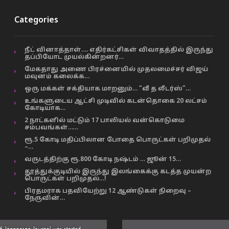
Categories
நீட் வினாத்தாள்…. எதிர்கட்சிகள் விவாதத்தில் இருந்து
தப்பியோட முயல்கின்றனர்…
மேகதாது அணை பிரச்னையில் முதலமைச்சர் விஜய்
மவுனம் கலைக்க…
ஒரு மக்கள் சக்தியாக மாறனும்… “வீ த லீடர்ஸ்”…
உங்களுடைய ஆட்சி முடிவில் கடன்தொகை 20 லட்சம்
கோடியாக…
2 நாட்களில் மட்டும் 17 பாலியல் வன்கொடுமை
சம்பவங்கள்……
ரூ.5 கோடி மதிப்பிலான போதை பொருட்கள் பறிமுதல்
–…
வருடத்திற்கு ரூ.800 கோடி நஷ்டம் … ஜூன் 15…
தூத்துக்குடியில் இருந்து இலங்கைக்கு கடத்த முயன்ற
பொருட்கள் பறிமுதல்…!
பிரதமராக பதவியேற்று 12 ஆண்டுகள் நிறைவு –
நேருவின்…