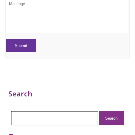
Search
Search
for: