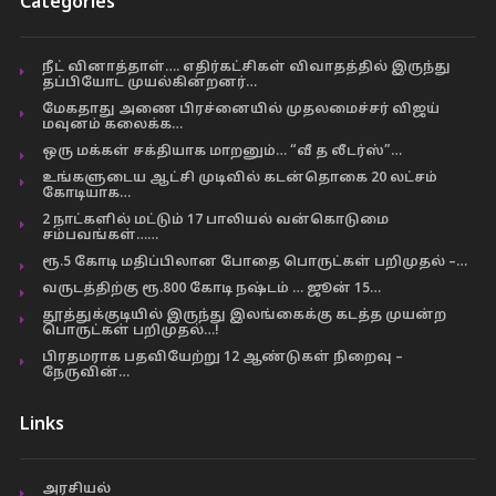
Categories
நீட் வினாத்தாள்…. எதிர்கட்சிகள் விவாதத்தில் இருந்து
தப்பியோட முயல்கின்றனர்…
மேகதாது அணை பிரச்னையில் முதலமைச்சர் விஜய்
மவுனம் கலைக்க…
ஒரு மக்கள் சக்தியாக மாறனும்… “வீ த லீடர்ஸ்”…
உங்களுடைய ஆட்சி முடிவில் கடன்தொகை 20 லட்சம்
கோடியாக…
2 நாட்களில் மட்டும் 17 பாலியல் வன்கொடுமை
சம்பவங்கள்……
ரூ.5 கோடி மதிப்பிலான போதை பொருட்கள் பறிமுதல் –…
வருடத்திற்கு ரூ.800 கோடி நஷ்டம் … ஜூன் 15…
தூத்துக்குடியில் இருந்து இலங்கைக்கு கடத்த முயன்ற
பொருட்கள் பறிமுதல்…!
பிரதமராக பதவியேற்று 12 ஆண்டுகள் நிறைவு –
நேருவின்…
Links
அரசியல்