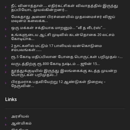
நீட் வினாத்தாள்…. எதிர்கட்சிகள் விவாதத்தில் இருந்து
தப்பியோட முயல்கின்றனர்…
மேகதாது அணை பிரச்னையில் முதலமைச்சர் விஜய்
மவுனம் கலைக்க…
ஒரு மக்கள் சக்தியாக மாறனும்… “வீ த லீடர்ஸ்”…
உங்களுடைய ஆட்சி முடிவில் கடன்தொகை 20 லட்சம்
கோடியாக…
2 நாட்களில் மட்டும் 17 பாலியல் வன்கொடுமை
சம்பவங்கள்……
ரூ.5 கோடி மதிப்பிலான போதை பொருட்கள் பறிமுதல் –…
வருடத்திற்கு ரூ.800 கோடி நஷ்டம் … ஜூன் 15…
தூத்துக்குடியில் இருந்து இலங்கைக்கு கடத்த முயன்ற
பொருட்கள் பறிமுதல்…!
பிரதமராக பதவியேற்று 12 ஆண்டுகள் நிறைவு –
நேருவின்…
Links
அரசியல்
ஆன்மிகம்