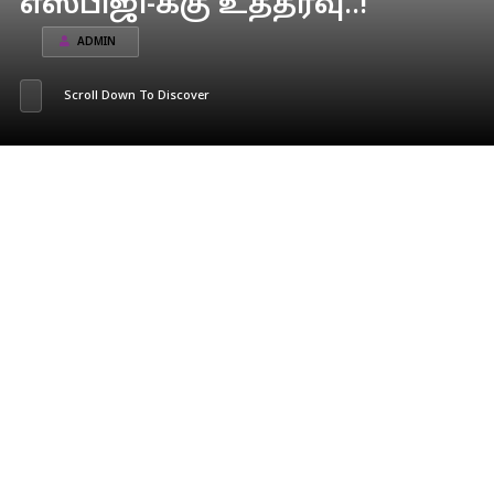
எஸ்பிஜி-க்கு உத்தரவு..!
ADMIN
Scroll Down To Discover