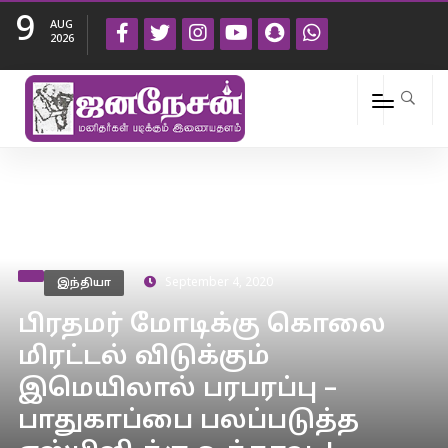
9
AUG
2026
இந்தியா
September 4, 2020
பிரதமர் மோடிக்கு கொலை
மிரட்டல் விடுக்கும்
இமெயிலால் பரபரப்பு –
பாதுகாப்பை பலப்படுத்த