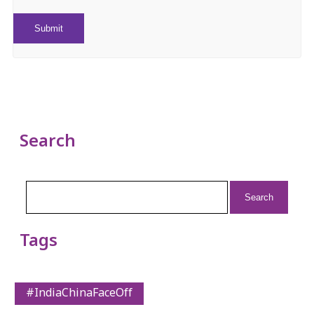
Search
Search
for:
Tags
#IndiaChinaFaceOff