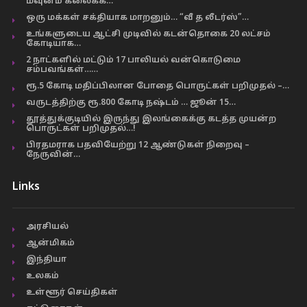
மவுனம் கலைக்க…
ஒரு மக்கள் சக்தியாக மாறனும்… “வீ த லீடர்ஸ்”…
உங்களுடைய ஆட்சி முடிவில் கடன்தொகை 20 லட்சம்
கோடியாக…
2 நாட்களில் மட்டும் 17 பாலியல் வன்கொடுமை
சம்பவங்கள்……
ரூ.5 கோடி மதிப்பிலான போதை பொருட்கள் பறிமுதல் –…
வருடத்திற்கு ரூ.800 கோடி நஷ்டம் … ஜூன் 15…
தூத்துக்குடியில் இருந்து இலங்கைக்கு கடத்த முயன்ற
பொருட்கள் பறிமுதல்…!
பிரதமராக பதவியேற்று 12 ஆண்டுகள் நிறைவு –
நேருவின்…
Links
அரசியல்
ஆன்மிகம்
இந்தியா
உலகம்
உள்ளூர் செய்திகள்