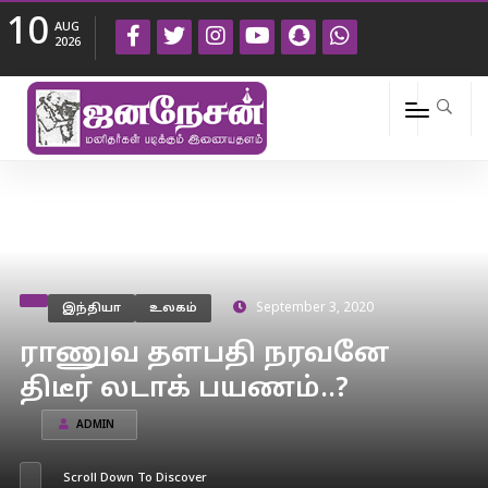
10
AUG
2026
இந்தியா
உலகம்
September 3, 2020
ராணுவ தளபதி நரவனே
திடீர் லடாக் பயணம்..?
ADMIN
Scroll Down To Discover