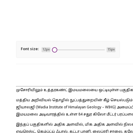
Font size:
12px
15px
முசோரியிலும் உத்தரகண்ட் இமயமலையை ஒட்டியுள்ள பகுதிகளி
மத்திய அறிவியல் தொழில் நுட்பத்துறையின் கீழ் செயல்படும
ஜியாலஜி (Wadia Institute of Himalayan Geology – WIHG) அமை
இமயமலை அடிவாரத்தில் உள்ள 84 சதுர கிலோ மீட்டர் பரப்பளவ
இந்தப் பகுதிகளில் அதிக அளவில், மிக அதிக அளவில் நிலச்சர
எவரெஸ்ட், கெம்ப்ட்ய் ஃபால், கட்டா பானி, லைப்ரரி சாலை,