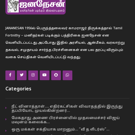
JANANESAN 1956ல் பெருந்த்தலைவர் காமராஜர் திருக்கத்தால் Tamil
Fortnithy – மனிதர்கள் படிக்கும் பத்திரிகை ஐனநேசன் என
வெளியிடப்பட்டது.அப்போது இதில் அரசியல், ஆன்மீகம், வரலாற்று
தகவல், சமுதாயம் சார்ந்த பிரச்சினைகள் என பல தரப்பு விரும்பும்
வகை செய்திகள் வெளியிடப்பட்டு வந்தது.
Categories
நீட் வினாத்தாள்…. எதிர்கட்சிகள் விவாதத்தில் இருந்து
தப்பியோட முயல்கின்றனர்…
மேகதாது அணை பிரச்னையில் முதலமைச்சர் விஜய்
மவுனம் கலைக்க…
ஒரு மக்கள் சக்தியாக மாறனும்… “வீ த லீடர்ஸ்”…