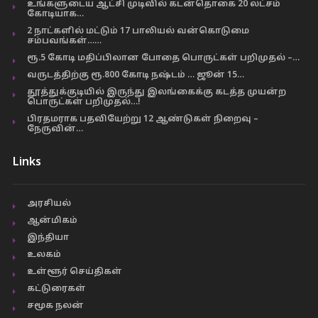
உங்களுடைய ஆட்சி முடிவில் கடன்தொகை 20 லட்சம்
கோடியாக…
2 நாட்களில் மட்டும் 17 பாலியல் வன்கொடுமை
சம்பவங்கள்……
ரூ.5 கோடி மதிப்பிலான போதை பொருட்கள் பறிமுதல் –…
வருடத்திற்கு ரூ.800 கோடி நஷ்டம் … ஜூன் 15…
தூத்துக்குடியில் இருந்து இலங்கைக்கு கடத்த முயன்ற
பொருட்கள் பறிமுதல்…!
பிரதமராக பதவியேற்று 12 ஆண்டுகள் நிறைவு –
நேருவின்…
Links
அரசியல்
ஆன்மிகம்
இந்தியா
உலகம்
உள்ளூர் செய்திகள்
கட்டுரைகள்
சமூக நலன்