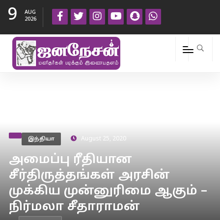
9
AUG
2026
இந்தியா
August 25, 2020
அமைப்பு ரீதியான
சீர்திருத்தங்கள் அரசின்
முக்கிய முன்னுரிமை ஆகும் –
நிர்மலா சீதாராமன்