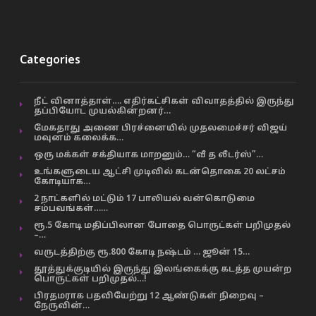
Categories
நீட் வினாத்தாள்…. எதிர்கட்சிகள் விவாதத்தில் இருந்து
தப்பியோட முயல்கின்றனர்…
மேகதாது அணை பிரச்னையில் முதலமைச்சர் விஜய்
மவுனம் கலைக்க…
ஒரு மக்கள் சக்தியாக மாறனும்… “வீ த லீடர்ஸ்”…
உங்களுடைய ஆட்சி முடிவில் கடன்தொகை 20 லட்சம்
கோடியாக…
2 நாட்களில் மட்டும் 17 பாலியல் வன்கொடுமை
சம்பவங்கள்……
ரூ.5 கோடி மதிப்பிலான போதை பொருட்கள் பறிமுதல்
–…
வருடத்திற்கு ரூ.800 கோடி நஷ்டம் … ஜூன் 15…
தூத்துக்குடியில் இருந்து இலங்கைக்கு கடத்த முயன்ற
பொருட்கள் பறிமுதல்…!
பிரதமராக பதவியேற்று 12 ஆண்டுகள் நிறைவு –
நேருவின்…