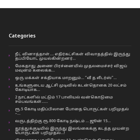
Categories
நீட் வினாத்தாள்…. எதிர்கட்சிகள் விவாதத்தில் இருந்து
தப்பியோட முயல்கின்றனர்…
மேகதாது அணை பிரச்னையில் முதலமைச்சர் விஜய்
மவுனம் கலைக்க…
ஒரு மக்கள் சக்தியாக மாறனும்… “வீ த லீடர்ஸ்”…
உங்களுடைய ஆட்சி முடிவில் கடன்தொகை 20 லட்சம்
கோடியாக…
2 நாட்களில் மட்டும் 17 பாலியல் வன்கொடுமை
சம்பவங்கள்……
ரூ.5 கோடி மதிப்பிலான போதை பொருட்கள் பறிமுதல்
–…
வருடத்திற்கு ரூ.800 கோடி நஷ்டம் … ஜூன் 15…
தூத்துக்குடியில் இருந்து இலங்கைக்கு கடத்த முயன்ற
பொருட்கள் பறிமுதல்…!