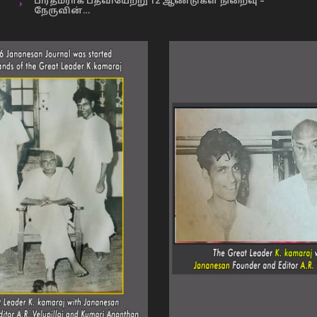
பிரதமராக பதவியேற்று 12 ஆண்டுகள் நிறைவு –
நேருவின்…