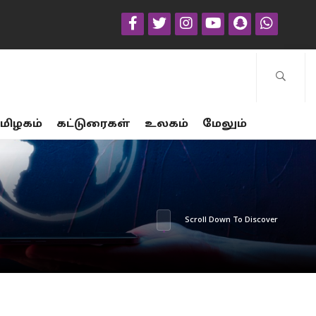
மிழகம்
கட்டுரைகள்
உலகம்
மேலும்
Scroll Down To Discover