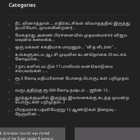
Categories
நீட் வினாத்தாள்…. எதிர்கட்சிகள் விவாதத்தில் இருந்து
தப்பியோட முயல்கின்றனர்…
மேகதாது அணை பிரச்னையில் முதலமைச்சர் விஜய்
மவுனம் கலைக்க…
ஒரு மக்கள் சக்தியாக மாறனும்… “வீ த லீடர்ஸ்”…
உங்களுடைய ஆட்சி முடிவில் கடன்தொகை 20 லட்சம்
கோடியாக…
2 நாட்களில் மட்டும் 17 பாலியல் வன்கொடுமை
சம்பவங்கள்……
ரூ.5 கோடி மதிப்பிலான போதை பொருட்கள் பறிமுதல்
–…
வருடத்திற்கு ரூ.800 கோடி நஷ்டம் … ஜூன் 15…
தூத்துக்குடியில் இருந்து இலங்கைக்கு கடத்த முயன்ற
பொருட்கள் பறிமுதல்…!
பிரதமராக பதவியேற்று 12 ஆண்டுகள் நிறைவு –
நேருவின்…