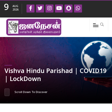
9
AUG
2026
Vishva Hindu Parishad | COVID19
| LockDown
Scroll Down To Discover