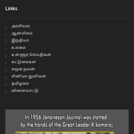
Links
அரசியல்
ஆன்மிகம்
இந்தியா
உலகம்
உள்ளூர் செய்திகள்
கட்டுரைகள்
சமூக நலன்
சினிமா துளிகள்
தமிழகம்
விளையாட்டு