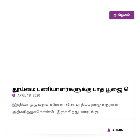
தமிழகம்
தூய்மை பணியாளர்களுக்கு பாத பூஜை செய்த விஷ்வ ஹிந்து
தூய்மை பணியாளர்களுக்கு பாத பூஜை செய்
பரிஷத்…!!!
APRIL 18, 2020
இந்தியா முழுவதும் கரோனாவின் பாதிப்பு நாளுக்கு நாள்
அதிகரித்துக்கொண்டே இருக்கிறது. ஊரடங்கு
ADMIN