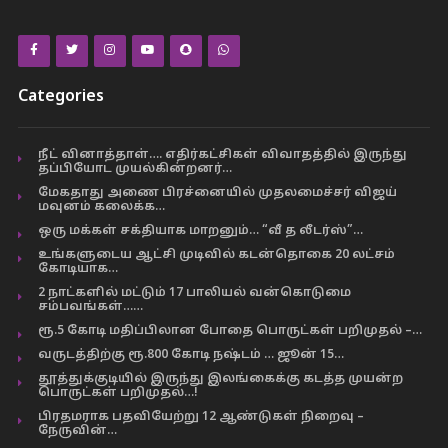
Categories
நீட் வினாத்தாள்…. எதிர்கட்சிகள் விவாதத்தில் இருந்து
தப்பியோட முயல்கின்றனர்…
மேகதாது அணை பிரச்னையில் முதலமைச்சர் விஜய்
மவுனம் கலைக்க…
ஒரு மக்கள் சக்தியாக மாறனும்… “வீ த லீடர்ஸ்”…
உங்களுடைய ஆட்சி முடிவில் கடன்தொகை 20 லட்சம்
கோடியாக…
2 நாட்களில் மட்டும் 17 பாலியல் வன்கொடுமை
சம்பவங்கள்……
ரூ.5 கோடி மதிப்பிலான போதை பொருட்கள் பறிமுதல் –…
வருடத்திற்கு ரூ.800 கோடி நஷ்டம் … ஜூன் 15…
தூத்துக்குடியில் இருந்து இலங்கைக்கு கடத்த முயன்ற
பொருட்கள் பறிமுதல்…!
பிரதமராக பதவியேற்று 12 ஆண்டுகள் நிறைவு –
நேருவின்…