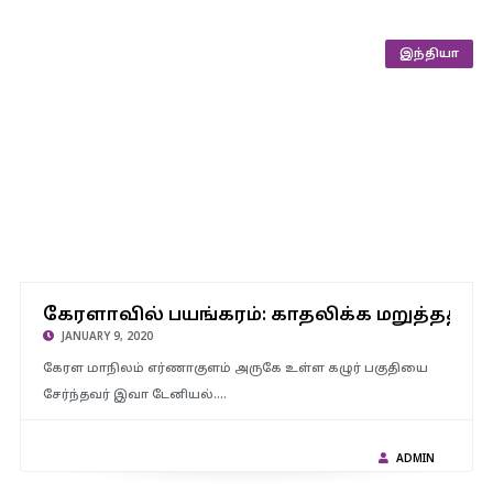
இந்தியா
கேரளாவில் பயங்கரம்: காதலிக்க மறுத்ததால் பள்ளி மாணவி கடத்தி
கேரளாவில் பயங்கரம்: காதலிக்க மறுத்ததால
கொலை: காதலன் சபீரை போலீசார் கைது செய்தனர்..!
JANUARY 9, 2020
கேரள மாநிலம் எர்ணாகுளம் அருகே உள்ள கழுர் பகுதியை
சேர்ந்தவர் இவா டேனியல்.…
ADMIN