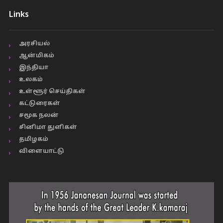
Links
அரசியல்
ஆன்மிகம்
இந்தியா
உலகம்
உள்ளூர் செய்திகள்
கட்டுரைகள்
சமூக நலன்
சினிமா துளிகள்
தமிழகம்
விளையாட்டு